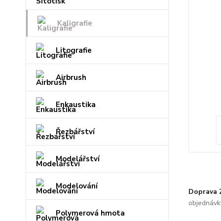
Kaligrafie
Litografie
Airbrush
Enkaustika
Řezbářství
Modelářství
Modelování
Doprava
objednávk
Polymerová hmota