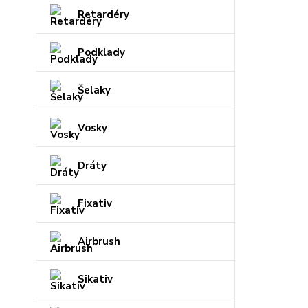
Retardéry
Podklady
Šelaky
Vosky
Dráty
Fixativ
Airbrush
Sikativ