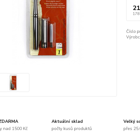
21
178
Číslo p
Výrobc
 ZDARMA
Aktuální sklad
Velký s
y nad 1500 Kč
počty kusů produktů
přes 25