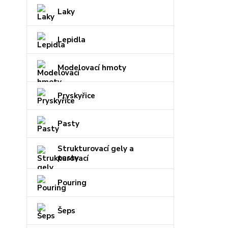
Laky
Lepidla
Modelovací hmoty
Pryskyřice
Pasty
Strukturovací gely a
pasty
Pouring
Šeps