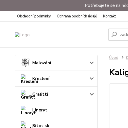
Potřebujete se na něc
Obchodní podmínky
Ochrana osobních údajů
Kontakt
Úvod
K
Malování
Kali
Kreslení
Grafitti
Linoryt
Sítotisk