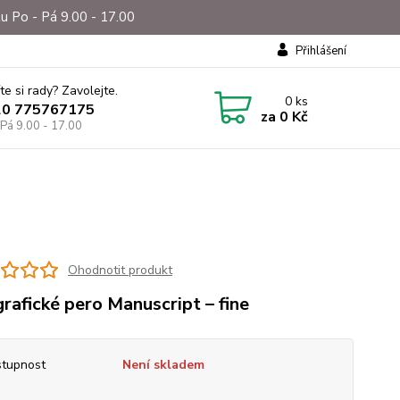
u Po - Pá 9.00 - 17.00
Přihlášení
te si rady? Zavolejte.
0
ks
20 775767175
za
0 Kč
 Pá 9.00 - 17.00
Ohodnotit produkt
grafické pero Manuscript – fine
tupnost
Není skladem