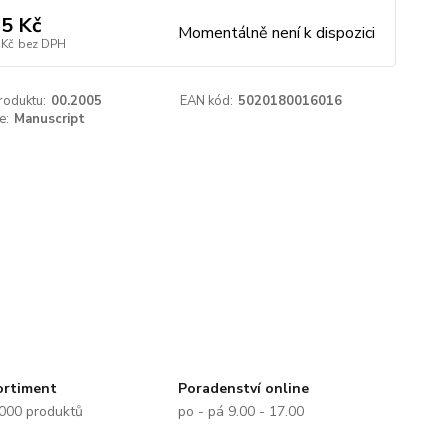
5 Kč
Momentálně není k dispozici
 Kč
bez DPH
roduktu:
00.2005
EAN kód:
5020180016016
e:
Manuscript
ortiment
Poradenství online
.000 produktů
po - pá 9.00 - 17.00