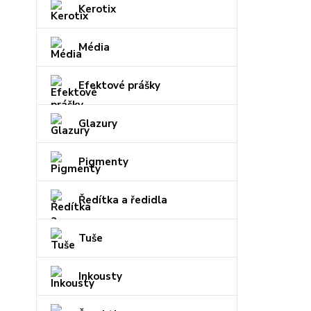
Kerotix
Média
Efektové prášky
Glazury
Pigmenty
Ředítka a ředidla
Tuše
Inkousty