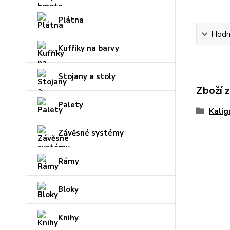
Plátna
Hodn
Kufříky na barvy
Stojany a stoly
Zboží 
Palety
Kalig
Závěsné systémy
Rámy
Bloky
Knihy