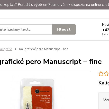
o zeptat? Poradit s výběrem? Jsme vám k dispozici na online chat
Neví
Hledat
+4
Po -
aligrafie
Kaligrafické pero Manuscript – fine
grafické pero Manuscript – fine
Kali
Dos