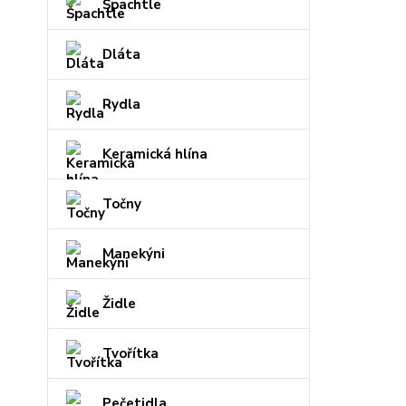
Špachtle
Dláta
Rydla
Keramická hlína
Točny
Manekýni
Židle
Tvořítka
Pečetidla