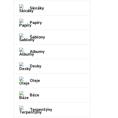
Skicáky
Papíry
Šablony
Albumy
Desky
Oleje
Báze
Terpentýny