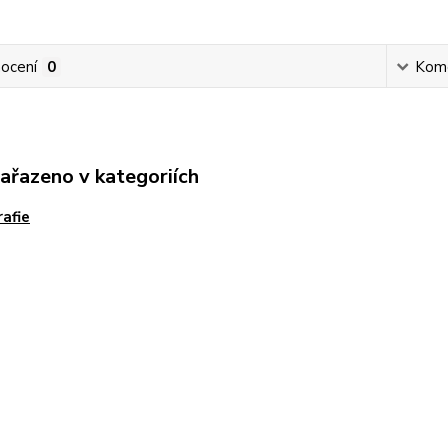
ocení
0
Kom
zařazeno v kategoriích
rafie