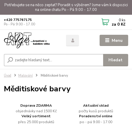
Potřebujete se na něco zeptat? Poradit s výběrem? Jsme vám k dispozici
na online chatu Po - Pá 9.00 - 17.00
0
ks
+420 775767175
za
0 Kč
Po - Pá 9.00 - 17.00
Menu
Hledat
Úvod
Malování
Měditiskové barvy
Měditiskové barvy
Doprava ZDARMA
Aktuální sklad
objednávky nad 1500 Kč
počty kusů produktů
Velký sortiment
Poradenství online
přes 25.000 produktů
po - pá 9.00 - 17.00