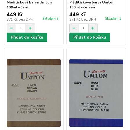
Měditisková barva Umton
Měditisková barva Umton
130ml – čerň
130ml – červeň
449 Kč
449 Kč
Skladem 3
Skladem 1
371 Kč
bez DPH
371 Kč
bez DPH
Přidat do košíku
Přidat do košíku