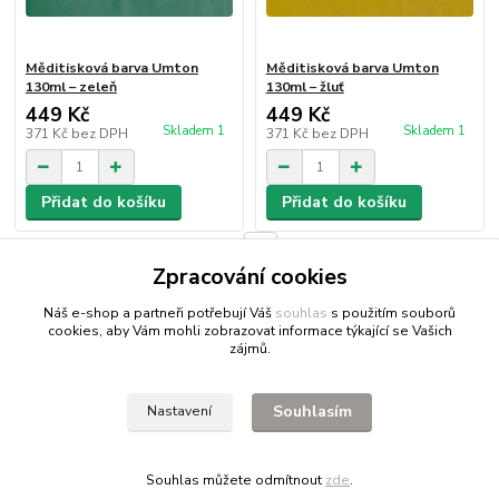
Měditisková barva Umton
Měditisková barva Umton
130ml – zeleň
130ml – žluť
449 Kč
449 Kč
Skladem 1
Skladem 1
371 Kč
bez DPH
371 Kč
bez DPH
Přidat do košíku
Přidat do košíku
strana
z 1
Zpracování cookies
Náš e-shop a partneři potřebují Váš
souhlas
s použitím souborů
cookies, aby Vám mohli zobrazovat informace týkající se Vašich
zájmů.
Fitnessio.cz
- vše pro fitness
Profitpsa.cz
- vše pro psy
Souhlasím
Nastavení
Bestgreen.cz
- ječmen a chlorella
Souhlas můžete odmítnout
zde
.
Vytvořeno na
Eshop-rychle.cz