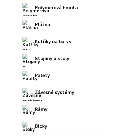
Polymerová hmota
Plátna
Kufříky na barvy
Stojany a stoly
Palety
Závěsné systémy
Rámy
Bloky