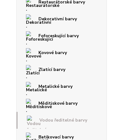
Restaurátorské barvy
Dekorativní barvy
Foforeskující barvy
Kovové barvy
Zlatící barvy
Metalické barvy
Měditiskové barvy
Vodou ředitelné barvy
Batikovací barvy