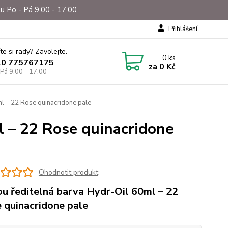
u Po - Pá 9.00 - 17.00
Přihlášení
te si rady? Zavolejte.
0
ks
20 775767175
za
0 Kč
 Pá 9.00 - 17.00
l – 22 Rose quinacridone pale
l – 22 Rose quinacridone
Ohodnotit produkt
u ředitelná barva Hydr-Oil 60ml – 22
 quinacridone pale