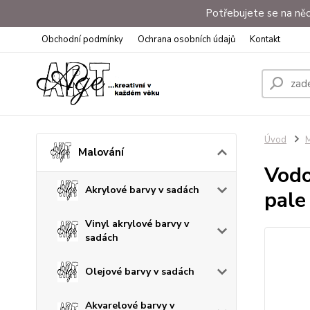
Potřebujete se na něc
Obchodní podmínky
Ochrana osobních údajů
Kontakt
Úvod
M
Malování
Vodo
Akrylové barvy v sadách
pale
Vinyl akrylové barvy v
sadách
Olejové barvy v sadách
Akvarelové barvy v