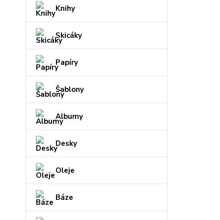
Knihy
Skicáky
Papíry
Šablony
Albumy
Desky
Oleje
Báze