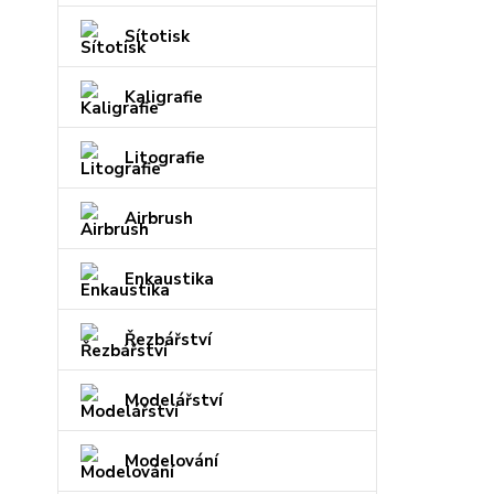
Sítotisk
Kaligrafie
Litografie
Airbrush
Enkaustika
Řezbářství
Modelářství
Modelování