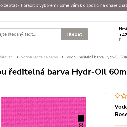
o zeptat? Poradit s výběrem? Jsme vám k dispozici na online chat
Neví
Hledat
+4
Po -
alování
Vodou ředitelné barvy
Vodou ředitelná barva Hydr-Oil 60m
u ředitelná barva Hydr-Oil 60m
Vodo
Rose