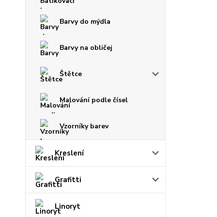
Barvy do mýdla
Barvy na obličej
Štětce
Malování podle čísel
Vzorníky barev
Kreslení
Grafitti
Linoryt