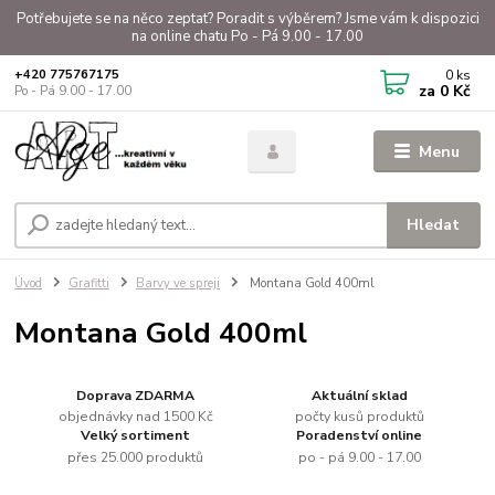
Potřebujete se na něco zeptat? Poradit s výběrem? Jsme vám k dispozici
na online chatu Po - Pá 9.00 - 17.00
0
ks
+420 775767175
za
0 Kč
Po - Pá 9.00 - 17.00
Menu
Hledat
Úvod
Grafitti
Barvy ve spreji
Montana Gold 400ml
Montana Gold 400ml
Doprava ZDARMA
Aktuální sklad
objednávky nad 1500 Kč
počty kusů produktů
Velký sortiment
Poradenství online
přes 25.000 produktů
po - pá 9.00 - 17.00