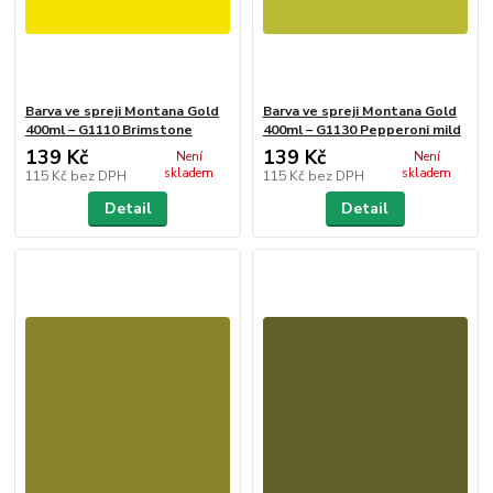
Barva ve spreji Montana Gold
Barva ve spreji Montana Gold
400ml – G1110 Brimstone
400ml – G1130 Pepperoni mild
139 Kč
139 Kč
Není
Není
skladem
skladem
115 Kč
bez DPH
115 Kč
bez DPH
Detail
Detail