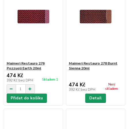
Maimeri Restauro 276
Maimeri Restauro 278 Burnt
Pozzuoli Earth 20ml
Sienna 20ml
474 Kč
Skladem 1
392 Kč
bez DPH
474 Kč
Není
skladem
392 Kč
bez DPH
Přidat do košíku
Detail