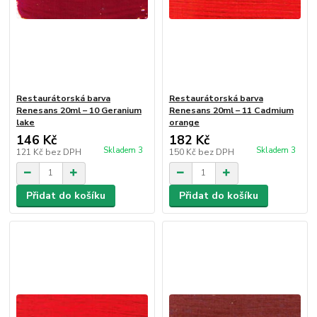
Restaurátorská barva
Restaurátorská barva
Renesans 20ml – 10 Geranium
Renesans 20ml – 11 Cadmium
lake
orange
146 Kč
182 Kč
Skladem 3
Skladem 3
121 Kč
bez DPH
150 Kč
bez DPH
Přidat do košíku
Přidat do košíku