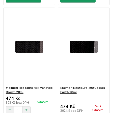
Maimeri Restauro 484 Vandyke
Maimeri Restauro 490 Cassel
Brown 20ml
Earth 20ml
474 Kč
Skladem 1
392 Kč
bez DPH
474 Kč
Není
skladem
392 Kč
bez DPH