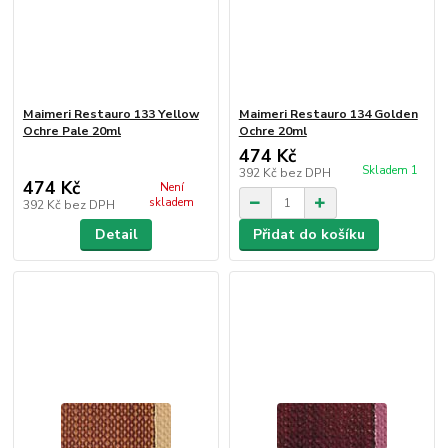
Maimeri Restauro 133 Yellow
Maimeri Restauro 134 Golden
Ochre Pale 20ml
Ochre 20ml
474 Kč
Skladem 1
392 Kč
bez DPH
474 Kč
Není
skladem
392 Kč
bez DPH
Detail
Přidat do košíku