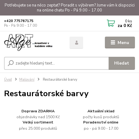
Potřebujete se na něco zeptat? Poradit s výběrem? Jsme vám k dispozici
na online chatu Po - Pá 9.00 - 17.00
0
ks
+420 775767175
za
0 Kč
Po - Pá 9.00 - 17.00
Menu
Hledat
Úvod
Malování
Restaurátorské barvy
Restaurátorské barvy
Doprava ZDARMA
Aktuální sklad
objednávky nad 1500 Kč
počty kusů produktů
Velký sortiment
Poradenství online
přes 25.000 produktů
po - pá 9.00 - 17.00