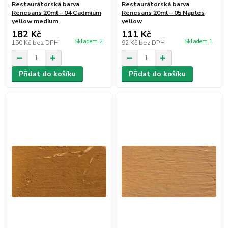
Restaurátorská barva
Restaurátorská barva
Renesans 20ml – 04 Cadmium
Renesans 20ml – 05 Naples
yellow medium
yellow
182 Kč
111 Kč
Skladem 2
Skladem 1
150 Kč
bez DPH
92 Kč
bez DPH
Přidat do košíku
Přidat do košíku