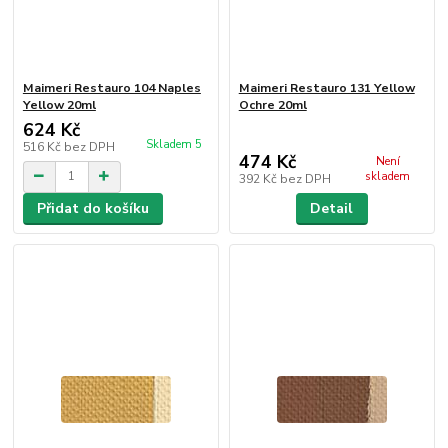
Maimeri Restauro 104 Naples
Maimeri Restauro 131 Yellow
Yellow 20ml
Ochre 20ml
624 Kč
Skladem 5
516 Kč
bez DPH
474 Kč
Není
skladem
392 Kč
bez DPH
Přidat do košíku
Detail