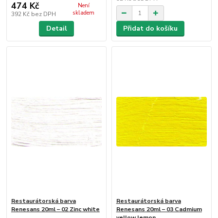
474 Kč
Není
skladem
392 Kč
bez DPH
Detail
Přidat do košíku
Restaurátorská barva
Restaurátorská barva
Renesans 20ml – 02 Zinc white
Renesans 20ml – 03 Cadmium
yellow lemon