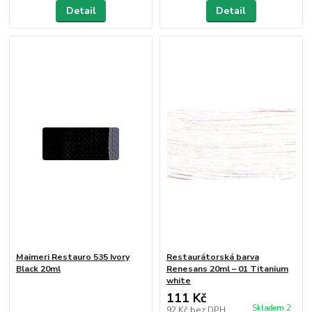
Detail
Detail
Maimeri Restauro 535 Ivory
Restaurátorská barva
Black 20ml
Renesans 20ml – 01 Titanium
white
111 Kč
Skladem 2
92 Kč
bez DPH