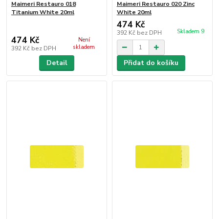
Maimeri Restauro 018
Maimeri Restauro 020 Zinc
Titanium White 20ml
White 20ml
474 Kč
Skladem 9
392 Kč
bez DPH
474 Kč
Není
skladem
392 Kč
bez DPH
Detail
Přidat do košíku