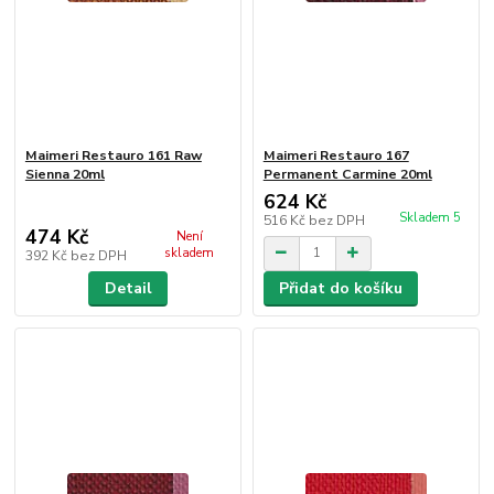
Maimeri Restauro 161 Raw
Maimeri Restauro 167
Sienna 20ml
Permanent Carmine 20ml
624 Kč
Skladem 5
516 Kč
bez DPH
474 Kč
Není
skladem
392 Kč
bez DPH
Detail
Přidat do košíku