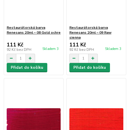
Restaurátorská barva
Restaurátorská barva
Renesans 20ml – 08 Gold ochre
Renesans 20ml – 09 Raw
sienna
111 Kč
111 Kč
Skladem 3
Skladem 3
92 Kč
bez DPH
92 Kč
bez DPH
Přidat do košíku
Přidat do košíku