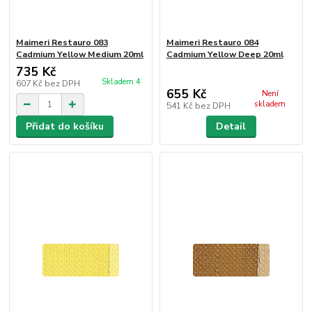
Maimeri Restauro 083
Maimeri Restauro 084
Cadmium Yellow Medium 20ml
Cadmium Yellow Deep 20ml
735 Kč
Skladem 4
607 Kč
bez DPH
655 Kč
Není
skladem
541 Kč
bez DPH
Přidat do košíku
Detail