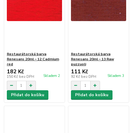
Restaurátorská barva
Restaurátorská barva
Renesans 20ml – 12 Cadmium
Renesans 20ml – 13 Raw
red
puzzuoli
182 Kč
111 Kč
Skladem 2
Skladem 3
150 Kč
bez DPH
92 Kč
bez DPH
Přidat do košíku
Přidat do košíku