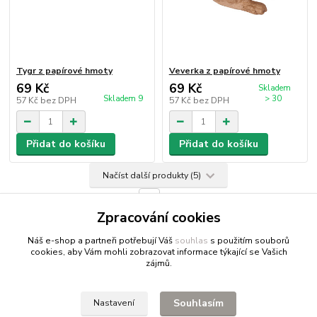
Tygr z papírové hmoty
Veverka z papírové hmoty
69 Kč
69 Kč
Skladem
Skladem 9
> 30
57 Kč
bez DPH
57 Kč
bez DPH
Přidat do košíku
Přidat do košíku
Načíst další produkty (5)
strana
z 2
další
Zpracování cookies
Náš e-shop a partneři potřebují Váš
souhlas
s použitím souborů
cookies, aby Vám mohli zobrazovat informace týkající se Vašich
zájmů.
Fitnessio.cz
- vše pro fitness
Profitpsa.cz
- vše pro psy
Souhlasím
Nastavení
Bestgreen.cz
- ječmen a chlorella