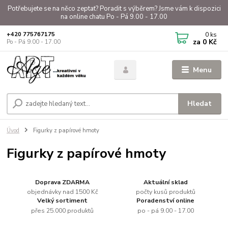
Potřebujete se na něco zeptat? Poradit s výběrem? Jsme vám k dispozici
na online chatu Po - Pá 9.00 - 17.00
0
ks
+420 775767175
za
0 Kč
Po - Pá 9.00 - 17.00
Menu
Hledat
Úvod
Figurky z papírové hmoty
Figurky z papírové hmoty
Doprava ZDARMA
Aktuální sklad
objednávky nad 1500 Kč
počty kusů produktů
Velký sortiment
Poradenství online
přes 25.000 produktů
po - pá 9.00 - 17.00