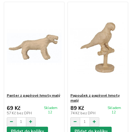
Panter z papírové hmoty malý
Papoušek z papírové hmoty
malý
69 Kč
89 Kč
Skladem
Skladem
12
12
57 Kč
bez DPH
74 Kč
bez DPH
Přidat do košíku
Přidat do košíku