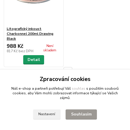
Litografický inkoust
Charbonnel 200ml Drawing
Black
988 Kč
Není
skladem
817 Kč
bez DPH
Detail
strana
z 1
Zpracování cookies
Náš e-shop a partneři potřebují Váš
souhlas
s použitím souborů
cookies, aby Vám mohli zobrazovat informace týkající se Vašich
zájmů.
Fitnessio.cz
- vše pro fitness
Profitpsa.cz
- vše pro psy
Souhlasím
Nastavení
Bestgreen.cz
- ječmen a chlorella