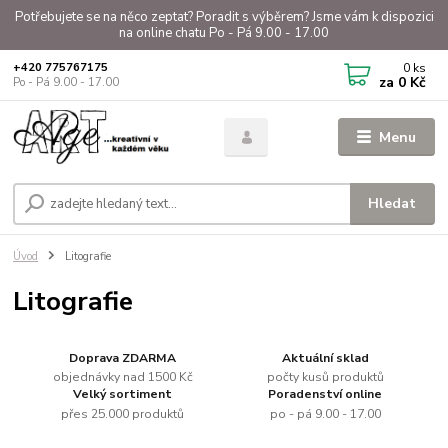
Potřebujete se na něco zeptat? Poradit s výběrem? Jsme vám k dispozici
na online chatu Po - Pá 9.00 - 17.00
0
ks
+420 775767175
za
0 Kč
Po - Pá 9.00 - 17.00
Menu
Hledat
Úvod
Litografie
Litografie
Doprava ZDARMA
Aktuální sklad
objednávky nad 1500 Kč
počty kusů produktů
Velký sortiment
Poradenství online
přes 25.000 produktů
po - pá 9.00 - 17.00