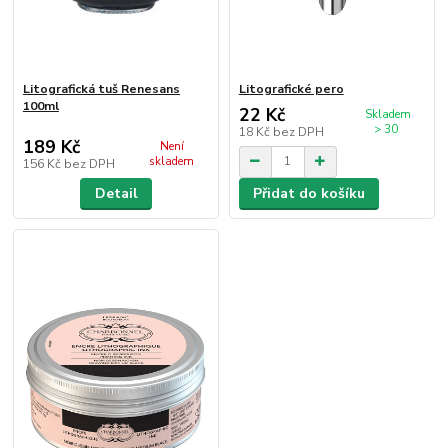
Litografická tuš Renesans
Litografické pero
100ml
22 Kč
Skladem
> 30
18 Kč
bez DPH
189 Kč
Není
skladem
156 Kč
bez DPH
Detail
Přidat do košíku