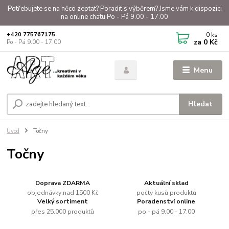
Potřebujete se na něco zeptat? Poradit s výběrem? Jsme vám k dispozici
na online chatu Po - Pá 9.00 - 17.00
0
ks
+420 775767175
za
0 Kč
Po - Pá 9.00 - 17.00
Menu
Hledat
Úvod
Točny
Točny
Doprava ZDARMA
Aktuální sklad
objednávky nad 1500 Kč
počty kusů produktů
Velký sortiment
Poradenství online
přes 25.000 produktů
po - pá 9.00 - 17.00