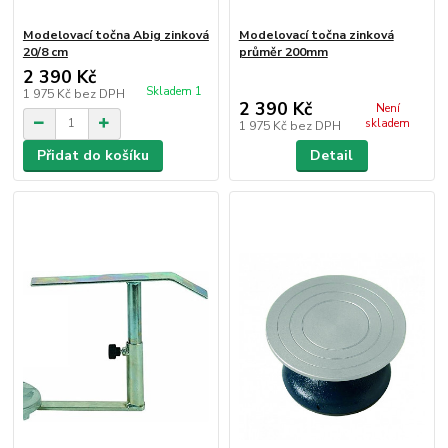
Modelovací točna Abig zinková
Modelovací točna zinková
20/8 cm
průměr 200mm
2 390 Kč
Skladem 1
1 975 Kč
bez DPH
2 390 Kč
Není
skladem
1 975 Kč
bez DPH
Přidat do košíku
Detail