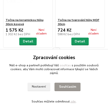
Točna na keramickou hlínu
Točna na tvarování hlíny MDF
30cm kovová
30cm
1 575 Kč
724 Kč
Není
Není
skladem
skladem
1 302 Kč
bez DPH
598 Kč
bez DPH
Detail
Detail
strana
z 1
Zpracování cookies
Náš e-shop a partneři potřebují Váš
souhlas
s použitím souborů
cookies, aby Vám mohli zobrazovat informace týkající se Vašich
zájmů.
Fitnessio.cz
- vše pro fitness
Profitpsa.cz
- vše pro psy
Souhlasím
Nastavení
Bestgreen.cz
- ječmen a chlorella
Souhlas můžete odmítnout
zde
.
Vytvořeno na
Eshop-rychle.cz