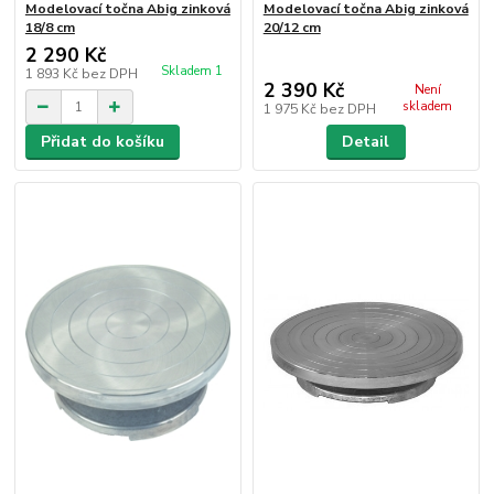
Modelovací točna Abig zinková
Modelovací točna Abig zinková
18/8 cm
20/12 cm
2 290 Kč
Skladem 1
1 893 Kč
bez DPH
2 390 Kč
Není
skladem
1 975 Kč
bez DPH
Přidat do košíku
Detail