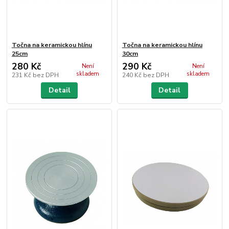
Točna na keramickou hlínu
Točna na keramickou hlínu
25cm
30cm
280 Kč
290 Kč
Není
Není
skladem
skladem
231 Kč
bez DPH
240 Kč
bez DPH
Detail
Detail