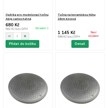
Opěrka pro modelovací točnu
Točna na keramickou hlínu
Abig samostatná
18cm kovová
680 Kč
Skladem 1
562 Kč
bez DPH
1 145 Kč
Není
skladem
946 Kč
bez DPH
Přidat do košíku
Detail