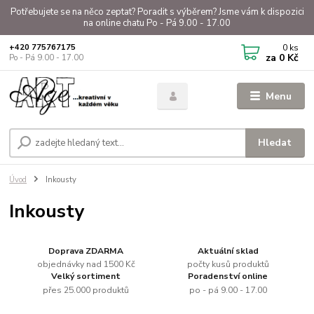
Potřebujete se na něco zeptat? Poradit s výběrem? Jsme vám k dispozici
na online chatu Po - Pá 9.00 - 17.00
0
ks
+420 775767175
za
0 Kč
Po - Pá 9.00 - 17.00
Menu
Hledat
Úvod
Inkousty
Inkousty
Doprava ZDARMA
Aktuální sklad
objednávky nad 1500 Kč
počty kusů produktů
Velký sortiment
Poradenství online
přes 25.000 produktů
po - pá 9.00 - 17.00