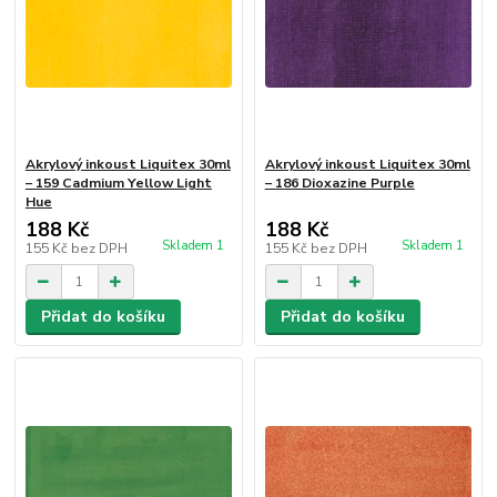
Akrylový inkoust Liquitex 30ml
Akrylový inkoust Liquitex 30ml
– 159 Cadmium Yellow Light
– 186 Dioxazine Purple
Hue
188 Kč
188 Kč
Skladem 1
Skladem 1
155 Kč
bez DPH
155 Kč
bez DPH
Přidat do košíku
Přidat do košíku