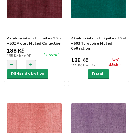
Akrylový inkoust Liquitex 30ml
Akrylový inkoust Liquitex 30ml
– 502 Violet Muted Collection
– 503 Turquoise Muted
Collection
188 Kč
Skladem 1
155 Kč
bez DPH
188 Kč
Není
skladem
155 Kč
bez DPH
Přidat do košíku
Detail