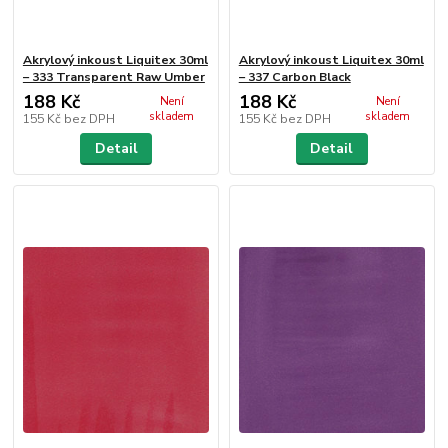
Akrylový inkoust Liquitex 30ml
Akrylový inkoust Liquitex 30ml
– 333 Transparent Raw Umber
– 337 Carbon Black
188 Kč
188 Kč
Není
Není
skladem
skladem
155 Kč
bez DPH
155 Kč
bez DPH
Detail
Detail