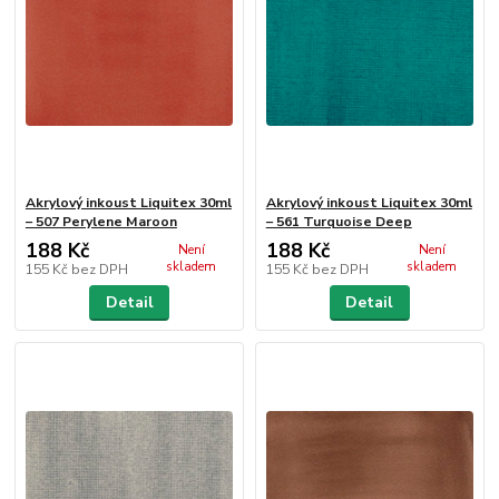
Akrylový inkoust Liquitex 30ml
Akrylový inkoust Liquitex 30ml
– 507 Perylene Maroon
– 561 Turquoise Deep
188 Kč
188 Kč
Není
Není
skladem
skladem
155 Kč
bez DPH
155 Kč
bez DPH
Detail
Detail