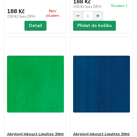
188 Kč
Skladem 1
155 Kč
bez DPH
188 Kč
Není
skladem
155 Kč
bez DPH
Detail
Přidat do košíku
Akrylový inkoust Liquitex 30ml
Akrylový inkoust Liquitex 30ml