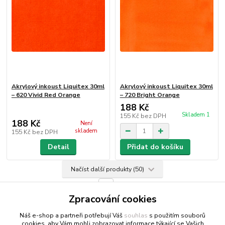
Akrylový inkoust Liquitex 30ml
Akrylový inkoust Liquitex 30ml
– 620 Vivid Red Orange
– 720 Bright Orange
188 Kč
Skladem 1
155 Kč
bez DPH
188 Kč
Není
skladem
155 Kč
bez DPH
Detail
Přidat do košíku
Načíst další produkty (50)
strana
z 7
další
Zpracování cookies
Náš e-shop a partneři potřebují Váš
souhlas
s použitím souborů
cookies, aby Vám mohli zobrazovat informace týkající se Vašich