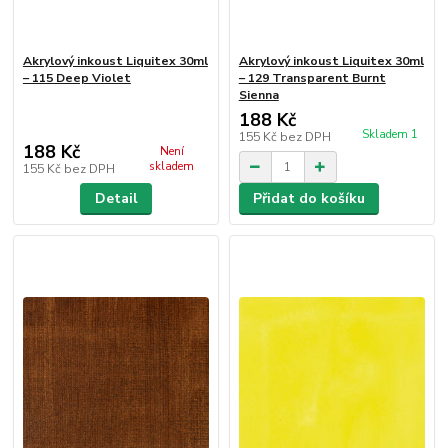
Akrylový inkoust Liquitex 30ml
Akrylový inkoust Liquitex 30ml
– 115 Deep Violet
– 129 Transparent Burnt
Sienna
188 Kč
Skladem 1
155 Kč
bez DPH
188 Kč
Není
skladem
155 Kč
bez DPH
Detail
Přidat do košíku