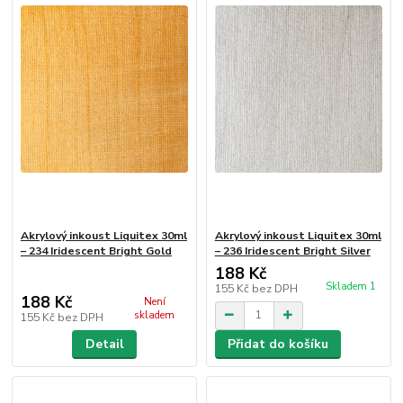
Akrylový inkoust Liquitex 30ml
Akrylový inkoust Liquitex 30ml
– 234 Iridescent Bright Gold
– 236 Iridescent Bright Silver
188 Kč
Skladem 1
155 Kč
bez DPH
188 Kč
Není
skladem
155 Kč
bez DPH
Detail
Přidat do košíku