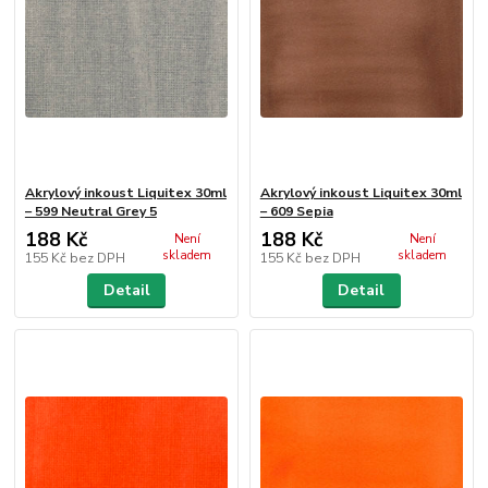
Akrylový inkoust Liquitex 30ml
Akrylový inkoust Liquitex 30ml
– 599 Neutral Grey 5
– 609 Sepia
188 Kč
188 Kč
Není
Není
skladem
skladem
155 Kč
bez DPH
155 Kč
bez DPH
Detail
Detail