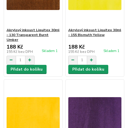
Akrylový inkoust Liquitex 30ml
Akrylový inkoust Liquitex 30ml
– 130 Transparent Burnt
– 155 Bismuth Yellow
Umber
188 Kč
188 Kč
Skladem 1
Skladem 1
155 Kč
bez DPH
155 Kč
bez DPH
Přidat do košíku
Přidat do košíku