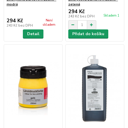
modrá
zelená
294 Kč
Skladem 1
243 Kč
bez DPH
294 Kč
Není
skladem
243 Kč
bez DPH
Detail
Přidat do košíku