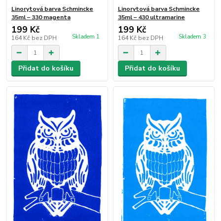
Linorytová barva Schmincke
Linorytová barva Schmincke
35ml – 330 magenta
35ml – 430 ultramarine
199 Kč
199 Kč
Skladem 1
Skladem 3
164 Kč
bez DPH
164 Kč
bez DPH
Přidat do košíku
Přidat do košíku