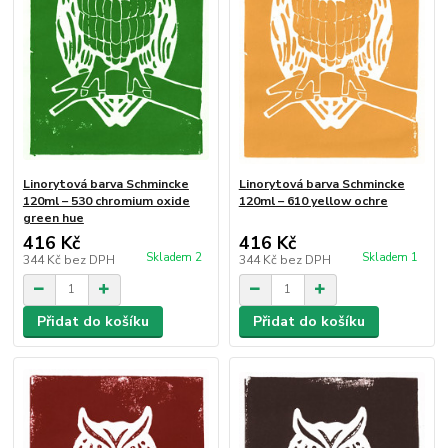
Linorytová barva Schmincke
Linorytová barva Schmincke
120ml – 530 chromium oxide
120ml – 610 yellow ochre
green hue
416 Kč
416 Kč
Skladem 2
Skladem 1
344 Kč
bez DPH
344 Kč
bez DPH
Přidat do košíku
Přidat do košíku