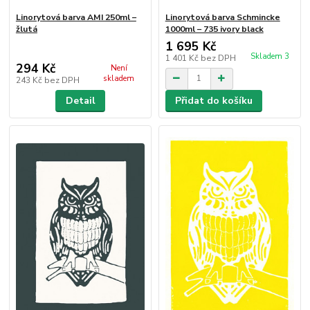
Linorytová barva AMI 250ml –
Linorytová barva Schmincke
žlutá
1000ml – 735 ivory black
1 695 Kč
Skladem 3
1 401 Kč
bez DPH
294 Kč
Není
skladem
243 Kč
bez DPH
Detail
Přidat do košíku