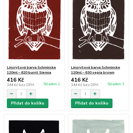
Linorytová barva Schmincke
Linorytová barva Schmincke
120ml – 620 burnt Sienna
120ml – 630 sepia brown
416 Kč
416 Kč
Skladem 2
Skladem 3
344 Kč
bez DPH
344 Kč
bez DPH
Přidat do košíku
Přidat do košíku