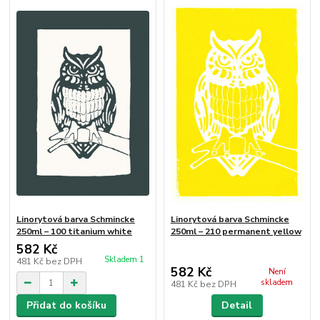
Linorytová barva Schmincke
Linorytová barva Schmincke
250ml – 100 titanium white
250ml – 210 permanent yellow
582 Kč
Skladem 1
481 Kč
bez DPH
582 Kč
Není
skladem
481 Kč
bez DPH
Přidat do košíku
Detail