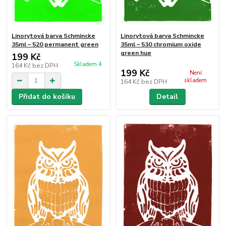
Linorytová barva Schmincke
Linorytová barva Schmincke
35ml – 520 permanent green
35ml – 530 chromium oxide
green hue
199 Kč
Skladem 4
164 Kč
bez DPH
199 Kč
Není
skladem
164 Kč
bez DPH
Přidat do košíku
Detail