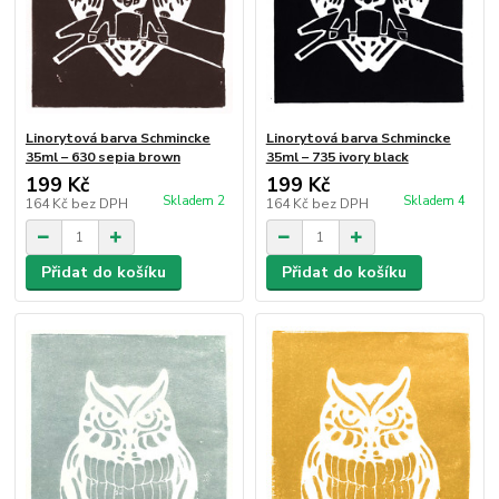
Linorytová barva Schmincke
Linorytová barva Schmincke
35ml – 630 sepia brown
35ml – 735 ivory black
199 Kč
199 Kč
Skladem 2
Skladem 4
164 Kč
bez DPH
164 Kč
bez DPH
Přidat do košíku
Přidat do košíku