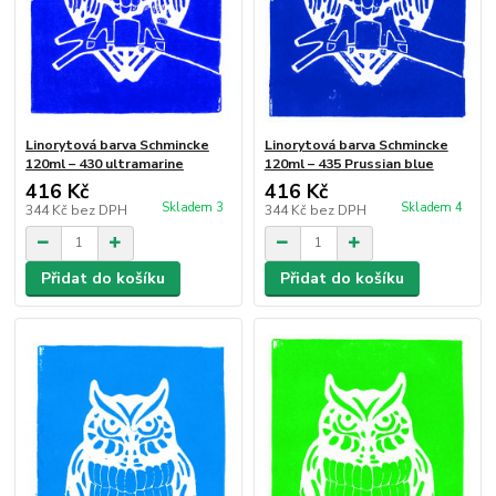
Linorytová barva Schmincke
Linorytová barva Schmincke
120ml – 430 ultramarine
120ml – 435 Prussian blue
416 Kč
416 Kč
Skladem 3
Skladem 4
344 Kč
bez DPH
344 Kč
bez DPH
Přidat do košíku
Přidat do košíku