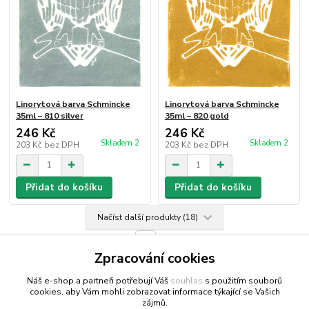
Linorytová barva Schmincke
Linorytová barva Schmincke
35ml – 810 silver
35ml – 820 gold
246 Kč
246 Kč
Skladem 2
Skladem 2
203 Kč
bez DPH
203 Kč
bez DPH
Přidat do košíku
Přidat do košíku
Načíst další produkty (18)
strana
z 2
další
Zpracování cookies
Náš e-shop a partneři potřebují Váš
souhlas
s použitím souborů
cookies, aby Vám mohli zobrazovat informace týkající se Vašich
zájmů.