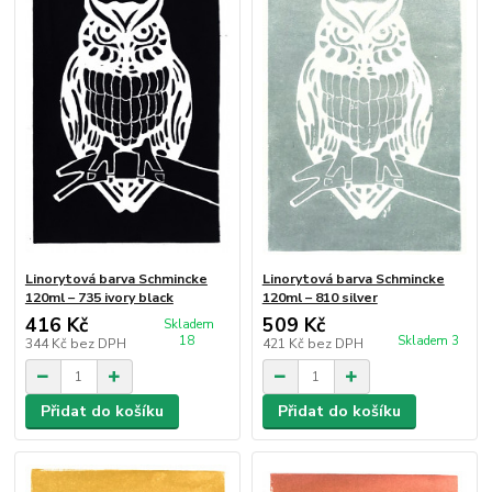
Linorytová barva Schmincke
Linorytová barva Schmincke
120ml – 735 ivory black
120ml – 810 silver
416 Kč
509 Kč
Skladem
18
Skladem 3
344 Kč
bez DPH
421 Kč
bez DPH
Přidat do košíku
Přidat do košíku