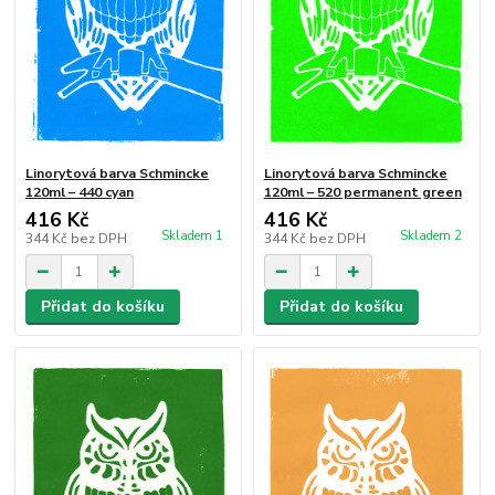
Linorytová barva Schmincke
Linorytová barva Schmincke
120ml – 440 cyan
120ml – 520 permanent green
416 Kč
416 Kč
Skladem 1
Skladem 2
344 Kč
bez DPH
344 Kč
bez DPH
Přidat do košíku
Přidat do košíku