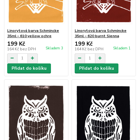
Linorytová barva Schmincke
Linorytová barva Schmincke
35ml – 610 yellow ochre
35ml – 620 burnt Sienna
199 Kč
199 Kč
Skladem 3
Skladem 1
164 Kč
bez DPH
164 Kč
bez DPH
Přidat do košíku
Přidat do košíku