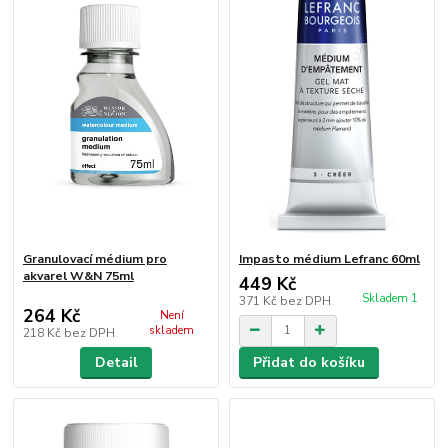
Granulovací médium pro
Impasto médium Lefranc 60ml
akvarel W&N 75ml
449 Kč
Skladem 1
371 Kč
bez DPH
264 Kč
Není
skladem
218 Kč
bez DPH
Detail
Přidat do košíku