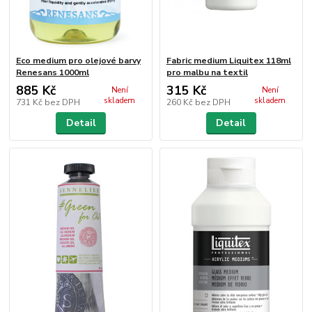
Eco medium pro olejové barvy
Fabric medium Liquitex 118ml
Renesans 1000ml
pro malbu na textil
885 Kč
315 Kč
Není
Není
skladem
skladem
731 Kč
bez DPH
260 Kč
bez DPH
Detail
Detail