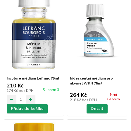
Incolore médium Lefranc 75ml
Iridescentní médium pro
akvarel W&N 75ml
210 Kč
Skladem 3
174 Kč
bez DPH
264 Kč
Není
skladem
218 Kč
bez DPH
Přidat do košíku
Detail