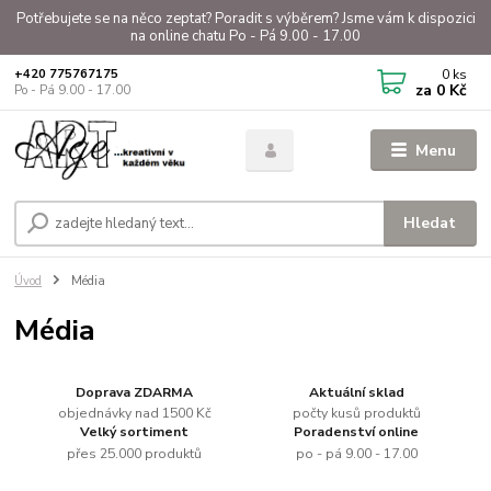
Potřebujete se na něco zeptat? Poradit s výběrem? Jsme vám k dispozici
na online chatu Po - Pá 9.00 - 17.00
0
ks
+420 775767175
za
0 Kč
Po - Pá 9.00 - 17.00
Menu
Hledat
Úvod
Média
Média
Doprava ZDARMA
Aktuální sklad
objednávky nad 1500 Kč
počty kusů produktů
Velký sortiment
Poradenství online
přes 25.000 produktů
po - pá 9.00 - 17.00