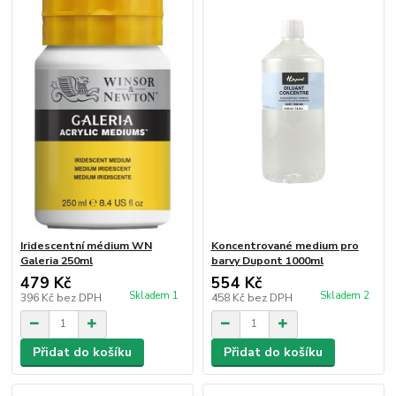
Iridescentní médium WN
Koncentrované medium pro
Galeria 250ml
barvy Dupont 1000ml
479 Kč
554 Kč
Skladem 1
Skladem 2
396 Kč
bez DPH
458 Kč
bez DPH
Přidat do košíku
Přidat do košíku