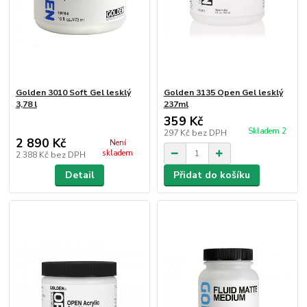
Golden 3010 Soft Gel lesklý
Golden 3135 Open Gel lesklý
3,78 l
237ml
359 Kč
Skladem 2
297 Kč
bez DPH
2 890 Kč
Není
skladem
2 388 Kč
bez DPH
Detail
Přidat do košíku