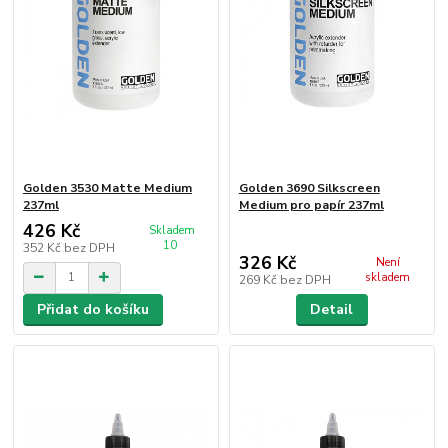
Golden 3530 Matte Medium
Golden 3690 Silkscreen
237ml
Medium pro papír 237ml
426 Kč
Skladem
10
352 Kč
bez DPH
326 Kč
Není
skladem
269 Kč
bez DPH
Přidat do košíku
Detail