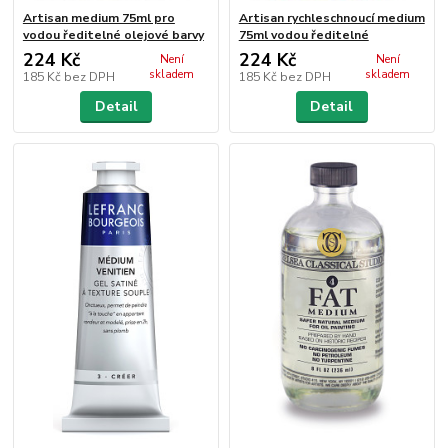
Artisan medium 75ml pro
Artisan rychleschnoucí medium
vodou ředitelné olejové barvy
75ml vodou ředitelné
224 Kč
224 Kč
Není
Není
skladem
skladem
185 Kč
bez DPH
185 Kč
bez DPH
Detail
Detail