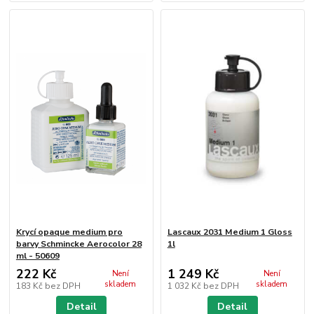
Krycí opaque medium pro
Lascaux 2031 Medium 1 Gloss
barvy Schmincke Aerocolor 28
1l
ml - 50609
222 Kč
1 249 Kč
Není
Není
skladem
skladem
183 Kč
bez DPH
1 032 Kč
bez DPH
Detail
Detail