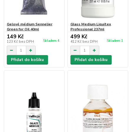
Gelové médium Sennelier
Glass Medium Liquitex
Green for Oil 40ml
Professional 237ml
149 Kč
499 Kč
Skladem 4
Skladem 1
123 Kč
bez DPH
412 Kč
bez DPH
Přidat do košíku
Přidat do košíku