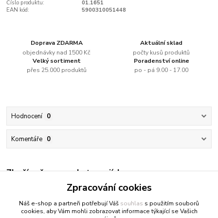
Číslo produktu:
01.1651
EAN kód:
5900310051448
Doprava ZDARMA
Aktuální sklad
objednávky nad 1500 Kč
počty kusů produktů
Velký sortiment
Poradenství online
přes 25.000 produktů
po - pá 9.00 - 17.00
Hodnocení
0
Komentáře
0
Zboží zařazeno v kategoriích
Zpracování cookies
Vodou ředitelné barvy
Náš e-shop a partneři potřebují Váš
souhlas
s použitím souborů
cookies, aby Vám mohli zobrazovat informace týkající se Vašich