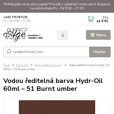
Potřebujete se na něco zeptat? Poradit s výběrem? Jsme vám k dispozici
na online chatu Po - Pá 9.00 - 17.00
0
ks
+420 775767175
za
0 Kč
Po - Pá 9.00 - 17.00
Menu
Hledat
Úvod
Malování
Vodou ředitelné barvy
Vodou ředitelná barva Hydr-Oil
60ml – 51 Burnt umber
Vodou ředitelná barva Hydr-Oil
60ml – 51 Burnt umber