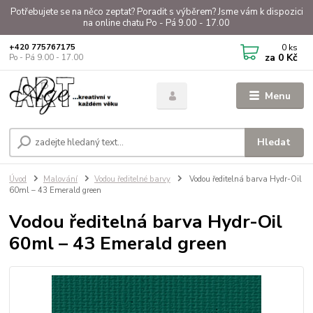
Potřebujete se na něco zeptat? Poradit s výběrem? Jsme vám k dispozici
na online chatu Po - Pá 9.00 - 17.00
0
ks
+420 775767175
za
0 Kč
Po - Pá 9.00 - 17.00
Menu
Hledat
Úvod
Malování
Vodou ředitelné barvy
Vodou ředitelná barva Hydr-Oil
60ml – 43 Emerald green
Vodou ředitelná barva Hydr-Oil
60ml – 43 Emerald green