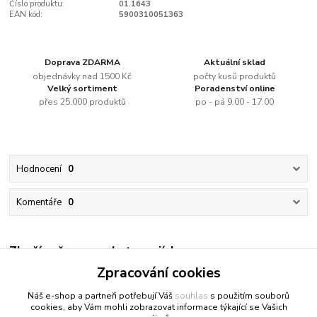
Číslo produktu:
01.1643
EAN kód:
5900310051363
Doprava ZDARMA
Aktuální sklad
objednávky nad 1500 Kč
počty kusů produktů
Velký sortiment
Poradenství online
přes 25.000 produktů
po - pá 9.00 - 17.00
Hodnocení
0
Komentáře
0
Zboží zařazeno v kategoriích
Zpracování cookies
Vodou ředitelné barvy
Náš e-shop a partneři potřebují Váš
souhlas
s použitím souborů
cookies, aby Vám mohli zobrazovat informace týkající se Vašich