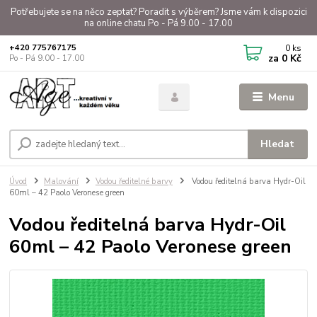
Potřebujete se na něco zeptat? Poradit s výběrem? Jsme vám k dispozici
na online chatu Po - Pá 9.00 - 17.00
0
ks
+420 775767175
za
0 Kč
Po - Pá 9.00 - 17.00
Menu
Hledat
Úvod
Malování
Vodou ředitelné barvy
Vodou ředitelná barva Hydr-Oil
60ml – 42 Paolo Veronese green
Vodou ředitelná barva Hydr-Oil
60ml – 42 Paolo Veronese green