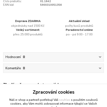
Číslo produktu:
01.1642
EAN kód:
5900310051356
Doprava ZDARMA
Aktuální sklad
objednávky nad 1500 Kč
počty kusů produktů
Velký sortiment
Poradenství online
přes 25.000 produktů
po - pá 9.00 - 17.00
Hodnocení
0
Komentáře
0
Zboží zařazeno v kategoriích
Zpracování cookies
Vodou ředitelné barvy
Náš e-shop a partneři potřebují Váš
souhlas
s použitím souborů
cookies, aby Vám mohli zobrazovat informace týkající se Vašich