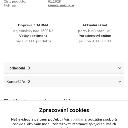
Číslo produktu:
01.1628
EAN kód:
5900310051219
Doprava ZDARMA
Aktuální sklad
objednávky nad 1500 Kč
počty kusů produktů
Velký sortiment
Poradenství online
přes 25.000 produktů
po - pá 9.00 - 17.00
Hodnocení
0
Komentáře
0
Zboží zařazeno v kategoriích
Zpracování cookies
Vodou ředitelné barvy
Náš e-shop a partneři potřebují Váš
souhlas
s použitím souborů
cookies, aby Vám mohli zobrazovat informace týkající se Vašich