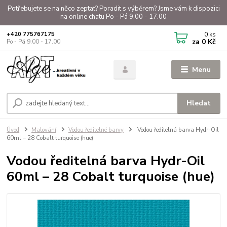
Potřebujete se na něco zeptat? Poradit s výběrem? Jsme vám k dispozici
na online chatu Po - Pá 9.00 - 17.00
0
ks
+420 775767175
za
0 Kč
Po - Pá 9.00 - 17.00
Menu
Hledat
Úvod
Malování
Vodou ředitelné barvy
Vodou ředitelná barva Hydr-Oil
60ml – 28 Cobalt turquoise (hue)
Vodou ředitelná barva Hydr-Oil
60ml – 28 Cobalt turquoise (hue)