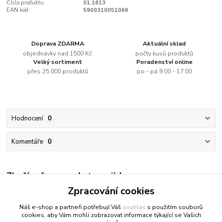
Číslo produktu:
01.1613
EAN kód:
5900310051066
Doprava ZDARMA
Aktuální sklad
objednávky nad 1500 Kč
počty kusů produktů
Velký sortiment
Poradenství online
přes 25.000 produktů
po - pá 9.00 - 17.00
Hodnocení
0
Komentáře
0
Zboží zařazeno v kategoriích
Zpracování cookies
Vodou ředitelné barvy
Náš e-shop a partneři potřebují Váš
souhlas
s použitím souborů
cookies, aby Vám mohli zobrazovat informace týkající se Vašich