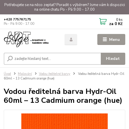
Potřebujete se na něco zeptat? Poradit s výběrem? Jsme vám k dispozici
na online chatu Po - Pá 9.00 - 17.00
0
ks
+420 775767175
za
0 Kč
Po - Pá 9.00 - 17.00
Menu
Hledat
Úvod
Malování
Vodou ředitelné barvy
Vodou ředitelná barva Hydr-Oil
60ml – 13 Cadmium orange (hue)
Vodou ředitelná barva Hydr-Oil
60ml – 13 Cadmium orange (hue)