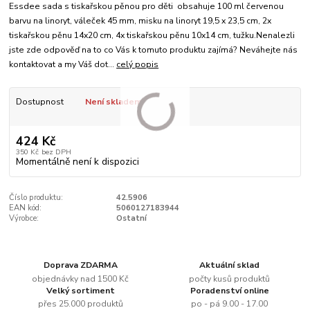
Essdee sada s tiskařskou pěnou pro děti obsahuje 100 ml červenou
barvu na linoryt, váleček 45 mm, misku na linoryt 19,5 x 23,5 cm, 2x
tiskařskou pěnu 14x20 cm, 4x tiskařskou pěnu 10x14 cm, tužku.Nenalezli
jste zde odpověď na to co Vás k tomuto produktu zajímá? Neváhejte nás
kontaktovat a my Váš dot...
celý popis
Dostupnost
Není skladem
424 Kč
350 Kč
bez DPH
Momentálně není k dispozici
Číslo produktu:
42.5906
EAN kód:
5060127183944
Výrobce:
Ostatní
Doprava ZDARMA
Aktuální sklad
objednávky nad 1500 Kč
počty kusů produktů
Velký sortiment
Poradenství online
přes 25.000 produktů
po - pá 9.00 - 17.00