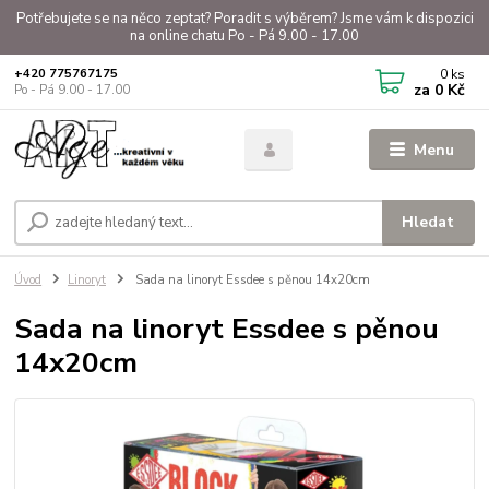
Potřebujete se na něco zeptat? Poradit s výběrem? Jsme vám k dispozici
na online chatu Po - Pá 9.00 - 17.00
0
ks
+420 775767175
za
0 Kč
Po - Pá 9.00 - 17.00
Menu
Hledat
Úvod
Linoryt
Sada na linoryt Essdee s pěnou 14x20cm
Sada na linoryt Essdee s pěnou
14x20cm