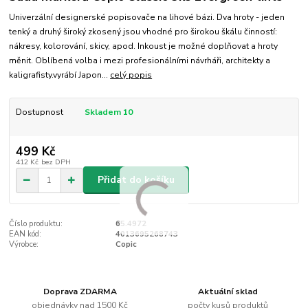
Univerzální designerské popisovače na lihové bázi. Dva hroty - jeden
tenký a druhý široký zkosený jsou vhodné pro širokou škálu činností:
nákresy, kolorování, skicy, apod. Inkoust je možné doplňovat a hroty
měnit. Oblíbená volba i mezi profesionálními návrháři, architekty a
kaligrafisty.vyrábí Japon...
celý popis
Dostupnost
Skladem 10
499 Kč
412 Kč
bez DPH
Přidat do košíku
Číslo produktu:
65.4972
EAN kód:
4013695268743
Výrobce:
Copic
Doprava ZDARMA
Aktuální sklad
objednávky nad 1500 Kč
počty kusů produktů