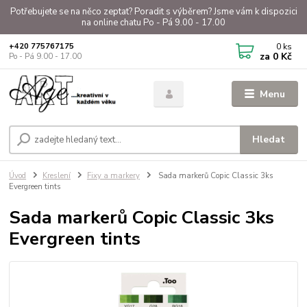
Potřebujete se na něco zeptat? Poradit s výběrem? Jsme vám k dispozici
na online chatu Po - Pá 9.00 - 17.00
0
ks
+420 775767175
za
0 Kč
Po - Pá 9.00 - 17.00
Menu
Hledat
Úvod
Kreslení
Fixy a markery
Sada markerů Copic Classic 3ks
Evergreen tints
Sada markerů Copic Classic 3ks
Evergreen tints