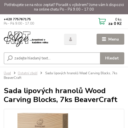
Potřebujete se na něco zeptat? Poradit s výběrem? Jsme vám k dispozici
na online chatu Po - Pá 9.00 - 17.00
0
ks
+420 775767175
za
0 Kč
Po - Pá 9.00 - 17.00
Menu
Hledat
Úvod
Ostatní zboží
Sada lipových hranolů Wood Carving Blocks, 7ks
BeaverCraft
Sada lipových hranolů Wood
Carving Blocks, 7ks BeaverCraft