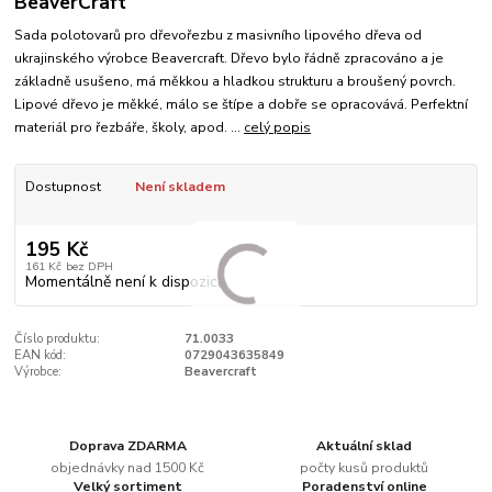
BeaverCraft
Sada polotovarů pro dřevořezbu z masivního lipového dřeva od
ukrajinského výrobce Beavercraft. Dřevo bylo řádně zpracováno a je
základně usušeno, má měkkou a hladkou strukturu a broušený povrch.
Lipové dřevo je měkké, málo se štípe a dobře se opracovává. Perfektní
materiál pro řezbáře, školy, apod. ...
celý popis
Dostupnost
Není skladem
195 Kč
161 Kč
bez DPH
Momentálně není k dispozici
Číslo produktu:
71.0033
EAN kód:
0729043635849
Výrobce:
Beavercraft
Doprava ZDARMA
Aktuální sklad
objednávky nad 1500 Kč
počty kusů produktů
Velký sortiment
Poradenství online