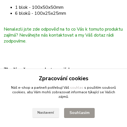
1 blok - 100x50x50mm
6 bloků - 100x25x25mm
Nenalezli jste zde odpověď na to co Vás k tomuto produktu
zajímá? Neváhejte nás kontaktovat a my Váš dotaz rádi
zodpovíme.
Zboží zařazeno v kategoriích
Zpracování cookies
Ostatní zboží
Náš e-shop a partneři potřebují Váš
souhlas
s použitím souborů
cookies, aby Vám mohli zobrazovat informace týkající se Vašich
zájmů.
Fitnessio.cz
- vše pro fitness
Profitpsa.cz
- vše pro psy
Souhlasím
Nastavení
Bestgreen.cz
- ječmen a chlorella