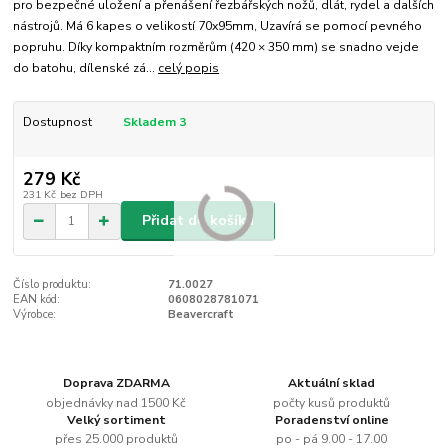
pro bezpečné uložení a přenášení řezbářských nožů, dlát, rydel a dalších
nástrojů. Má 6 kapes o velikostí 70x95mm, Uzavírá se pomocí pevného
popruhu. Díky kompaktním rozměrům (420 × 350 mm) se snadno vejde
do batohu, dílenské zá...
celý popis
Dostupnost
Skladem 3
279 Kč
231 Kč
bez DPH
Přidat do košíku
Číslo produktu:
71.0027
EAN kód:
0608028781071
Výrobce:
Beavercraft
Doprava ZDARMA
Aktuální sklad
objednávky nad 1500 Kč
počty kusů produktů
Velký sortiment
Poradenství online
přes 25.000 produktů
po - pá 9.00 - 17.00