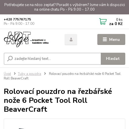
Potřebujete se na něco zeptat? Poradit s výběrem? Jsme vám k dispozici
na online chatu Po - Pá 9.00 - 17.00
0
ks
+420 775767175
za
0 Kč
Po - Pá 9.00 - 17.00
Menu
Hledat
Úvod
Tuby a pouzdra
Rolovací pouzdro na řezbářské nože 6 Pocket Tool
Roll BeaverCraft
Rolovací pouzdro na řezbářské
nože 6 Pocket Tool Roll
BeaverCraft