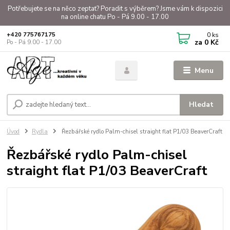
Potřebujete se na něco zeptat? Poradit s výběrem? Jsme vám k dispozici
na online chatu Po - Pá 9.00 - 17.00
0
ks
+420 775767175
za
0 Kč
Po - Pá 9.00 - 17.00
Menu
Hledat
Úvod
Rydla
Řezbářské rydlo Palm-chisel straight flat P1/03 BeaverCraft
Řezbářské rydlo Palm-chisel
straight flat P1/03 BeaverCraft