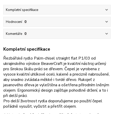
Kompletní specifikace
Hodnocení
0
Komentáře
0
Kompletní specifikace
Řezbářské rydlo Palm-chisel straight flat P1/03
od
ukrajinského výrobce BeaverCraft je kvalitní nástroj určený
pro širokou škálu práci se dřevem
.
Čepel je vyrobena z
vysoce kvalitní uhlíkové oceli, kalené a precizně nabroušené,
aby snadno zvládala měkké i tvrdé dřevo. Rukojeť z
jasanového dřeva je vyleštěna a ošetřena přírodním lněným
olejem. Ergonomický design zajišťuje pohodlné držení, a to i
při delší práci.
P
ro delší životnost rydla doporučujeme po použití čepel
pořádně vysušit,
vyčistit a přetřít olejem.