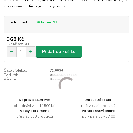
precizně nabroušené, aby snadno zvládala měkké i tvrdé dřevo. Rukojeť
z jasanového dřeva je v...
celý popis
Dostupnost
Skladem 11
369 Kč
305 Kč
bez DPH
Přidat do košíku
Číslo produktu:
71.0024
EAN kód:
0653233946814
Výrobce:
Beavercraft
Doprava ZDARMA
Aktuální sklad
objednávky nad 1500 Kč
počty kusů produktů
Velký sortiment
Poradenství online
přes 25.000 produktů
po - pá 9.00 - 17.00