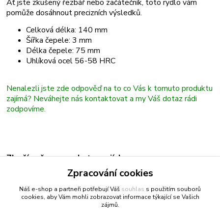
Ať jste zkušený řezbář nebo začátečník, toto rydlo vám
pomůže dosáhnout precizních výsledků.
Celková délka: 140 mm
Šířka čepele: 3 mm
Délka čepele: 75 mm
Uhlíková ocel 56-58 HRC
Nenalezli jste zde odpověď na to co Vás k tomuto produktu
zajímá? Neváhejte nás kontaktovat a my Váš dotaz rádi
zodpovíme.
Zboží zařazeno v kategoriích
Zpracování cookies
Rydla
Náš e-shop a partneři potřebují Váš
souhlas
s použitím souborů
cookies, aby Vám mohli zobrazovat informace týkající se Vašich
zájmů.