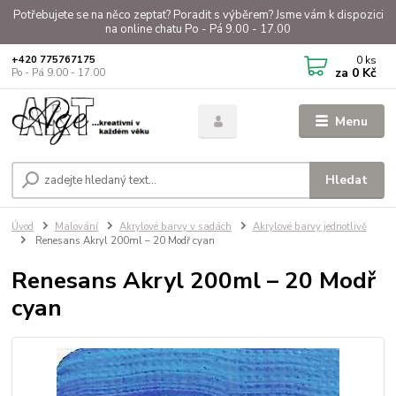
Potřebujete se na něco zeptat? Poradit s výběrem? Jsme vám k dispozici
na online chatu Po - Pá 9.00 - 17.00
0
ks
+420 775767175
za
0 Kč
Po - Pá 9.00 - 17.00
Menu
Hledat
Úvod
Malování
Akrylové barvy v sadách
Akrylové barvy jednotlivě
Renesans Akryl 200ml – 20 Modř cyan
Renesans Akryl 200ml – 20 Modř
cyan