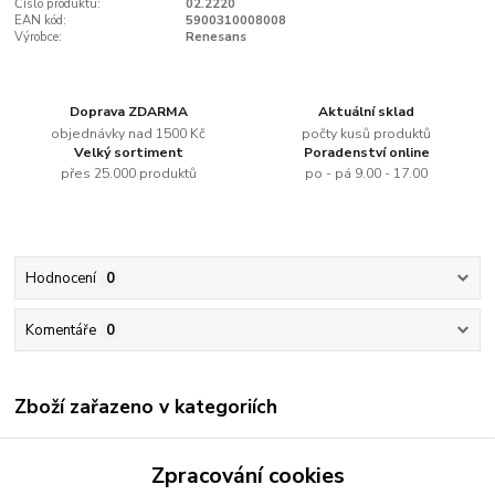
Číslo produktu:
02.2220
EAN kód:
5900310008008
Výrobce:
Renesans
Doprava ZDARMA
Aktuální sklad
objednávky nad 1500 Kč
počty kusů produktů
Velký sortiment
Poradenství online
přes 25.000 produktů
po - pá 9.00 - 17.00
Hodnocení
0
Komentáře
0
Zboží zařazeno v kategoriích
Renesans
Zpracování cookies
Akrylové barvy jednotlivě