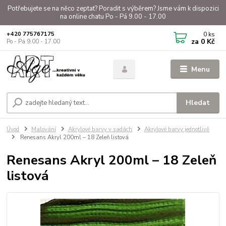
Potřebujete se na něco zeptat? Poradit s výběrem? Jsme vám k dispozici
na online chatu Po - Pá 9.00 - 17.00
0
ks
+420 775767175
za
0 Kč
Po - Pá 9.00 - 17.00
Menu
Hledat
Úvod
Malování
Akrylové barvy v sadách
Akrylové barvy jednotlivě
Renesans Akryl 200ml – 18 Zeleň listová
Renesans Akryl 200ml – 18 Zeleň
listová