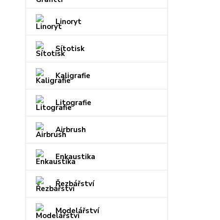
Linoryt
Sítotisk
Kaligrafie
Litografie
Airbrush
Enkaustika
Řezbářství
Modelářství