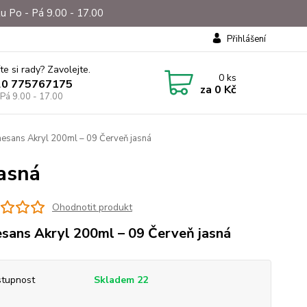
u Po - Pá 9.00 - 17.00
Přihlášení
te si rady? Zavolejte.
0
ks
20 775767175
za
0 Kč
 Pá 9.00 - 17.00
esans Akryl 200ml – 09 Červeň jasná
asná
Ohodnotit produkt
sans Akryl 200ml – 09 Červeň jasná
tupnost
Skladem 22