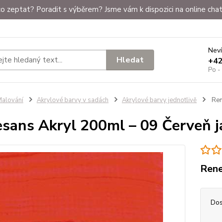
o zeptat? Poradit s výběrem? Jsme vám k dispozici na online chat
Neví
Hledat
+4
Po -
alování
Akrylové barvy v sadách
Akrylové barvy jednotlivě
Ren
sans Akryl 200ml – 09 Červeň j
Rene
Dos