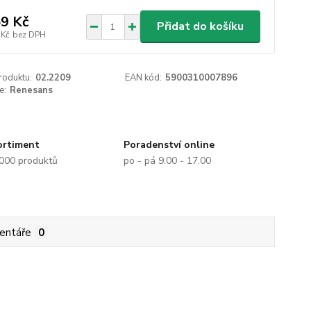
9 Kč
Přidat do košíku
 Kč
bez DPH
roduktu:
02.2209
EAN kód:
5900310007896
e:
Renesans
ortiment
Poradenství online
.000 produktů
po - pá 9.00 - 17.00
entáře
0