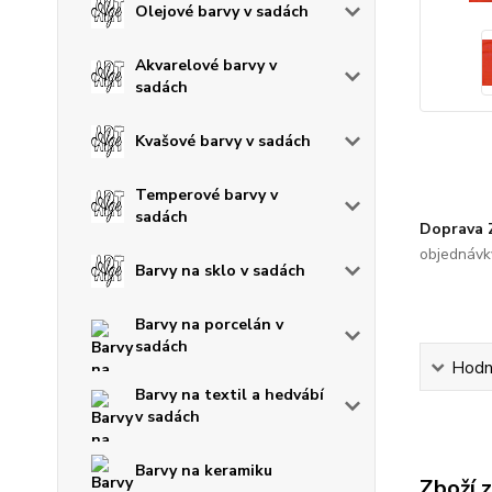
Olejové barvy v sadách
Akvarelové barvy v
sadách
Kvašové barvy v sadách
Temperové barvy v
sadách
Doprava
objednávk
Barvy na sklo v sadách
Barvy na porcelán v
sadách
Hodn
Barvy na textil a hedvábí
v sadách
Barvy na keramiku
Zboží 