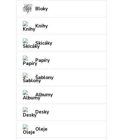
Bloky
Knihy
Skicáky
Papíry
Šablony
Albumy
Desky
Oleje