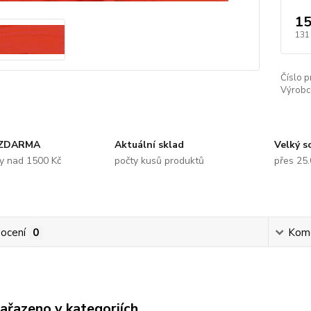
15
131
Číslo p
Výrobc
 ZDARMA
Aktuální sklad
Velký s
y nad 1500 Kč
počty kusů produktů
přes 25
ocení
0
Kom
zařazeno v kategoriích