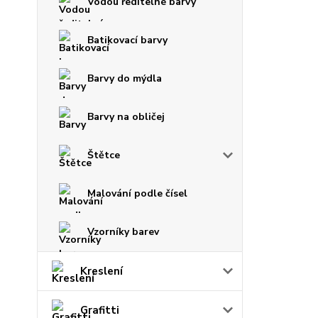
Vodou ředitelné barvy
Batikovací barvy
Barvy do mýdla
Barvy na obličej
Štětce
Malování podle čísel
Vzorníky barev
Kreslení
Grafitti