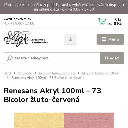
Potřebujete se na něco zeptat? Poradit s výběrem? Jsme vám k dispozici
na online chatu Po - Pá 9.00 - 17.00
0
ks
+420 775767175
za
0 Kč
Po - Pá 9.00 - 17.00
Menu
Hledat
Úvod
Malování
Akrylové barvy v sadách
Akrylové barvy jednotlivě
Renesans Akryl 100ml – 73 Bicolor žluto-červená
Renesans Akryl 100ml – 73
Bicolor žluto-červená