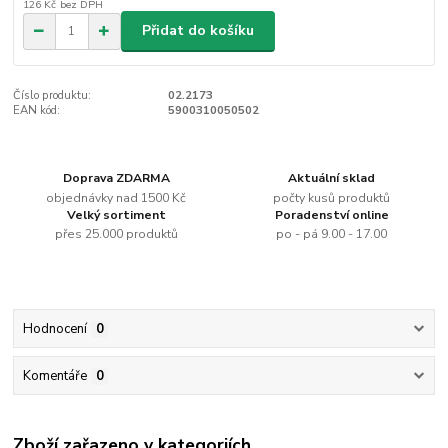
126 Kč
bez DPH
Přidat do košíku
Číslo produktu:
02.2173
EAN kód:
5900310050502
Doprava ZDARMA
Aktuální sklad
objednávky nad 1500 Kč
počty kusů produktů
Velký sortiment
Poradenství online
přes 25.000 produktů
po - pá 9.00 - 17.00
Hodnocení
0
Komentáře
0
Zboží zařazeno v kategoriích