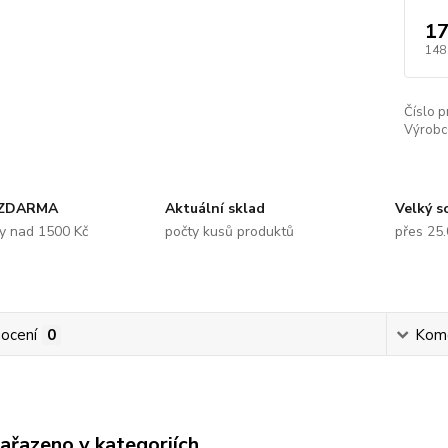
17
148
Číslo p
Výrobc
 ZDARMA
Aktuální sklad
Velký s
y nad 1500 Kč
počty kusů produktů
přes 25
ocení
0
Kom
zařazeno v kategoriích