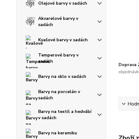
Olejové barvy v sadách
Akvarelové barvy v
sadách
Kvašové barvy v sadách
Temperové barvy v
sadách
Doprava
objednávk
Barvy na sklo v sadách
Barvy na porcelán v
sadách
Hodn
Barvy na textil a hedvábí
v sadách
Barvy na keramiku
Zboží 