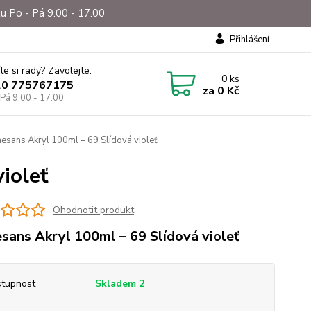
u Po - Pá 9.00 - 17.00
Přihlášení
te si rady? Zavolejte.
0
ks
20 775767175
za
0 Kč
 Pá 9.00 - 17.00
esans Akryl 100ml – 69 Slídová violeť
ioleť
Ohodnotit produkt
sans Akryl 100ml – 69 Slídová violeť
tupnost
Skladem 2