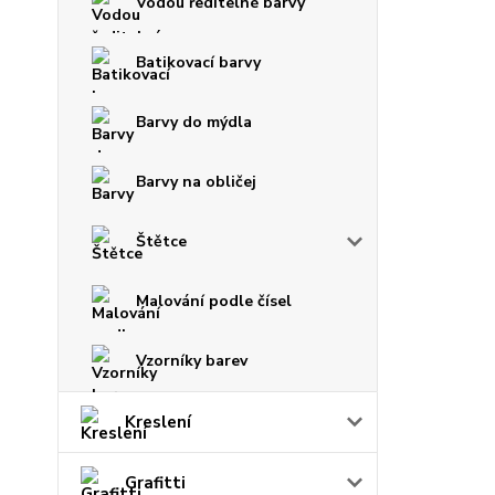
Vodou ředitelné barvy
Batikovací barvy
Barvy do mýdla
Barvy na obličej
Štětce
Malování podle čísel
Vzorníky barev
Kreslení
Grafitti