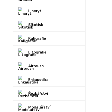
Linoryt
Sítotisk
Kaligrafie
Litografie
Airbrush
Enkaustika
Řezbářství
Modelářství