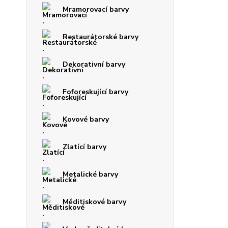
Mramorovací barvy
Restaurátorské barvy
Dekorativní barvy
Foforeskující barvy
Kovové barvy
Zlatící barvy
Metalické barvy
Měditiskové barvy