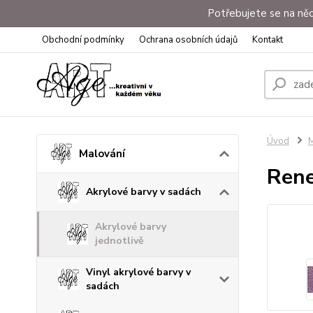
Potřebujete se na něc
Obchodní podmínky
Ochrana osobních údajů
Kontakt
Úvod
M
Malování
Rene
Akrylové barvy v sadách
Akrylové barvy
jednotlivě
Vinyl akrylové barvy v
sadách