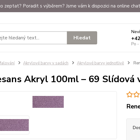
o zeptat? Poradit s výběrem? Jsme vám k dispozici na online chat
Neví
Hledat
+4
Po -
alování
Akrylové barvy v sadách
Akrylové barvy jednotlivě
Ren
sans Akryl 100ml – 69 Slídová v
Rene
Dos