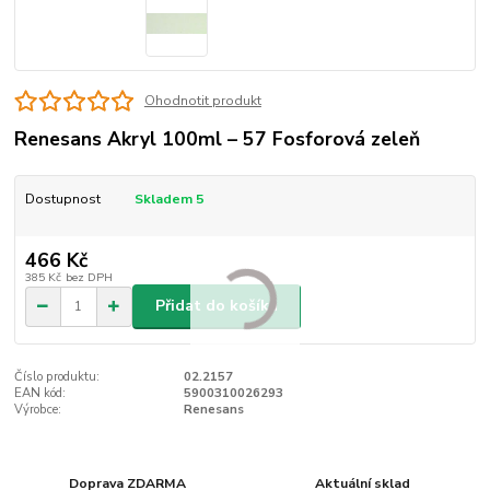
Ohodnotit produkt
Renesans Akryl 100ml – 57 Fosforová zeleň
Dostupnost
Skladem 5
466 Kč
385 Kč
bez DPH
Přidat do košíku
Číslo produktu:
02.2157
EAN kód:
5900310026293
Výrobce:
Renesans
Doprava ZDARMA
Aktuální sklad