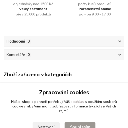
objednávky nad 1500 Kč
počty kusů produktů
Velký sortiment
Poradenství online
přes 25.000 produktů
po - pá 9.00 - 17.00
Hodnocení
0
Komentáře
0
Zboží zařazeno v kategoriích
Renesans
Zpracování cookies
Akrylové barvy jednotlivě
Náš e-shop a partneři potřebují Váš
souhlas
s použitím souborů
cookies, aby Vám mohli zobrazovat informace týkající se Vašich
zájmů.
Fitnessio.cz
- vše pro fitness
Profitpsa.cz
- vše pro psy
Souhlasím
Nastavení