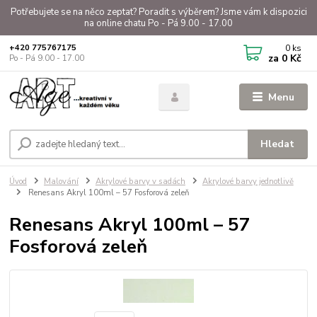
Potřebujete se na něco zeptat? Poradit s výběrem? Jsme vám k dispozici
na online chatu Po - Pá 9.00 - 17.00
0
ks
+420 775767175
za
0 Kč
Po - Pá 9.00 - 17.00
Menu
Hledat
Úvod
Malování
Akrylové barvy v sadách
Akrylové barvy jednotlivě
Renesans Akryl 100ml – 57 Fosforová zeleň
Renesans Akryl 100ml – 57
Fosforová zeleň