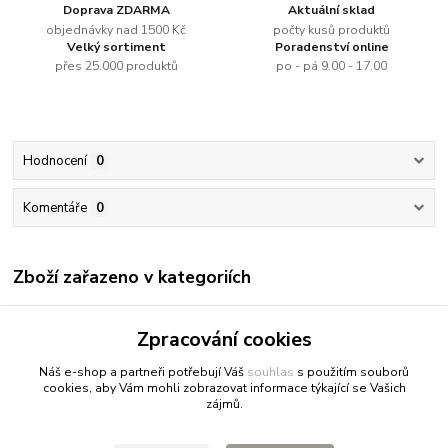
Doprava ZDARMA
Aktuální sklad
objednávky nad 1500 Kč
počty kusů produktů
Velký sortiment
Poradenství online
přes 25.000 produktů
po - pá 9.00 - 17.00
Hodnocení
0
Komentáře
0
Zboží zařazeno v kategoriích
Renesans
Zpracování cookies
Akrylové barvy jednotlivě
Náš e-shop a partneři potřebují Váš
souhlas
s použitím souborů
cookies, aby Vám mohli zobrazovat informace týkající se Vašich
zájmů.
Fitnessio.cz
- vše pro fitness
Profitpsa.cz
- vše pro psy