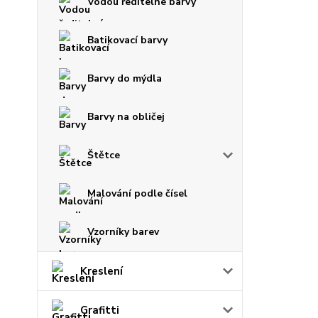
Vodou ředitelné barvy
Batikovací barvy
Barvy do mýdla
Barvy na obličej
Štětce
Malování podle čísel
Vzorníky barev
Kreslení
Grafitti