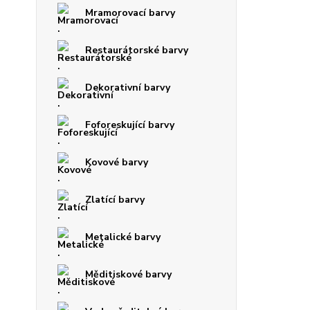
Mramorovací barvy
Restaurátorské barvy
Dekorativní barvy
Foforeskující barvy
Kovové barvy
Zlatící barvy
Metalické barvy
Měditiskové barvy