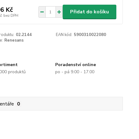
6 Kč
Přidat do košíku
Kč
bez DPH
roduktu:
02.2144
EAN kód:
5900310022080
e:
Renesans
ortiment
Poradenství online
.000 produktů
po - pá 9.00 - 17.00
entáře
0