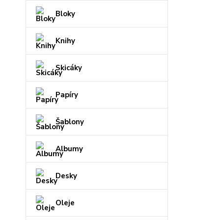
Bloky
Knihy
Skicáky
Papíry
Šablony
Albumy
Desky
Oleje