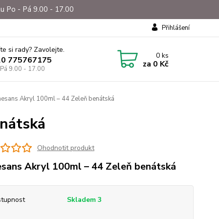
u Po - Pá 9.00 - 17.00
Přihlášení
te si rady? Zavolejte.
0
ks
20 775767175
za
0 Kč
 Pá 9.00 - 17.00
esans Akryl 100ml – 44 Zeleň benátská
enátská
Ohodnotit produkt
sans Akryl 100ml – 44 Zeleň benátská
tupnost
Skladem 3