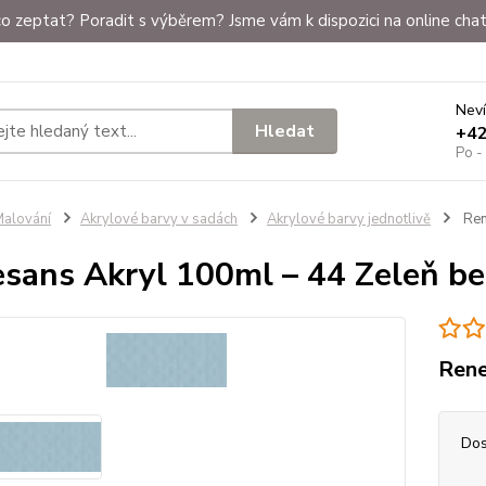
o zeptat? Poradit s výběrem? Jsme vám k dispozici na online chat
Neví
Hledat
+4
Po -
alování
Akrylové barvy v sadách
Akrylové barvy jednotlivě
Ren
sans Akryl 100ml – 44 Zeleň b
Rene
Dos