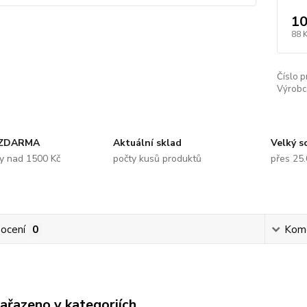
10
88 
Číslo p
Výrobc
 ZDARMA
Aktuální sklad
Velký s
y nad 1500 Kč
počty kusů produktů
přes 25
ocení
0
Kom
zařazeno v kategoriích