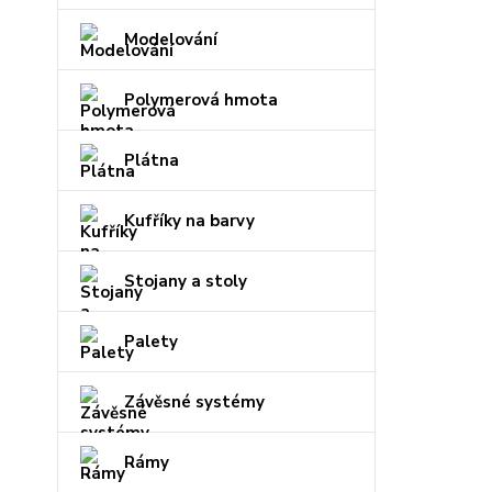
Modelování
Polymerová hmota
Plátna
Kufříky na barvy
Stojany a stoly
Palety
Závěsné systémy
Rámy