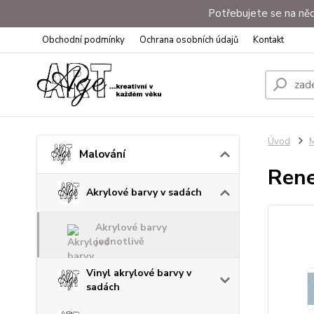
Potřebujete se na něc
Obchodní podmínky
Ochrana osobních údajů
Kontakt
Úvod
M
Malování
Rene
Akrylové barvy v sadách
Akrylové barvy
jednotlivě
Vinyl akrylové barvy v
sadách