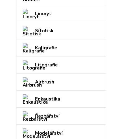
Linoryt
Sítotisk
Kaligrafie
Litografie
Airbrush
Enkaustika
Řezbářství
Modelářství