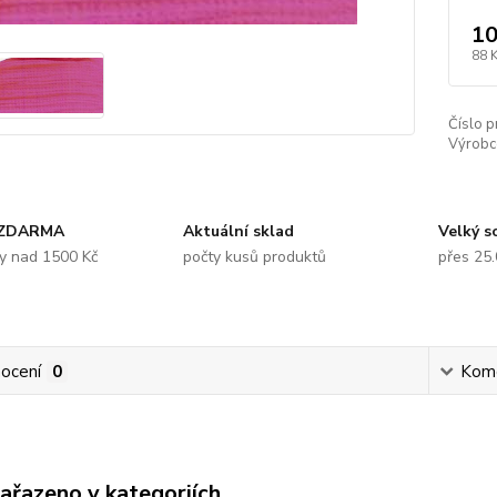
10
88 
Číslo p
Výrobc
 ZDARMA
Aktuální sklad
Velký s
y nad 1500 Kč
počty kusů produktů
přes 25
ocení
0
Kom
zařazeno v kategoriích