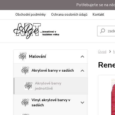
Potřebujete se na něc
Obchodní podmínky
Ochrana osobních údajů
Kontakt
Úvod
M
Malování
Rene
Akrylové barvy v sadách
Akrylové barvy
jednotlivě
Vinyl akrylové barvy v
sadách