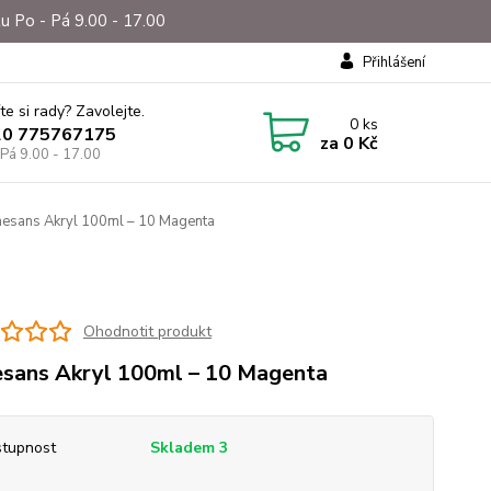
u Po - Pá 9.00 - 17.00
Přihlášení
te si rady? Zavolejte.
0
ks
20 775767175
za
0 Kč
 Pá 9.00 - 17.00
esans Akryl 100ml – 10 Magenta
a
Ohodnotit produkt
sans Akryl 100ml – 10 Magenta
tupnost
Skladem 3