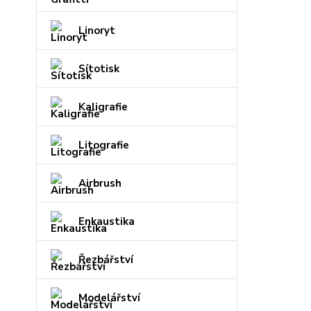
Linoryt
Sítotisk
Kaligrafie
Litografie
Airbrush
Enkaustika
Řezbářství
Modelářství