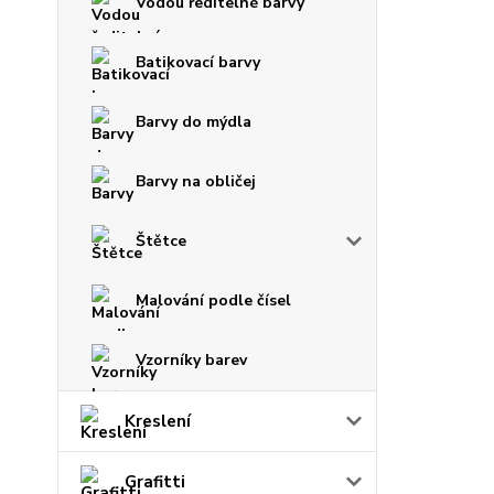
Vodou ředitelné barvy
Batikovací barvy
Barvy do mýdla
Barvy na obličej
Štětce
Malování podle čísel
Vzorníky barev
Kreslení
Grafitti