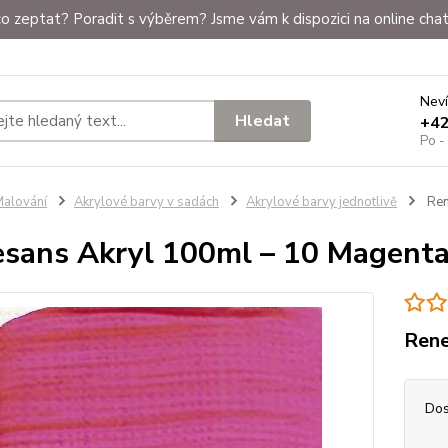
o zeptat? Poradit s výběrem? Jsme vám k dispozici na online chat
Neví
Hledat
+4
Po -
alování
Akrylové barvy v sadách
Akrylové barvy jednotlivě
Ren
sans Akryl 100ml – 10 Magent
Rene
Dos