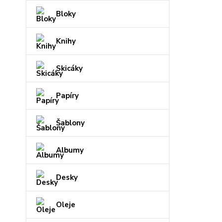
Bloky
Knihy
Skicáky
Papíry
Šablony
Albumy
Desky
Oleje