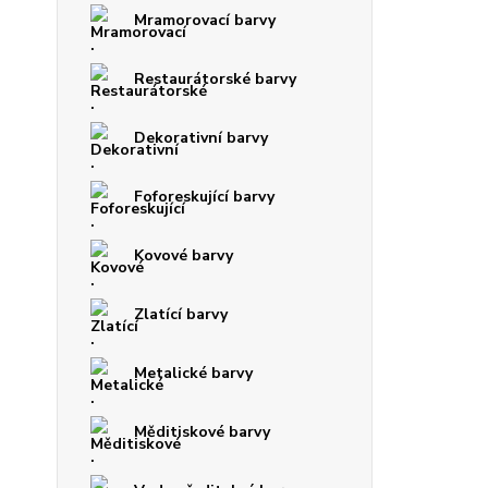
Mramorovací barvy
Restaurátorské barvy
Dekorativní barvy
Foforeskující barvy
Kovové barvy
Zlatící barvy
Metalické barvy
Měditiskové barvy