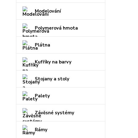
Modelování
Polymerová hmota
Plátna
Kufříky na barvy
Stojany a stoly
Palety
Závěsné systémy
Rámy