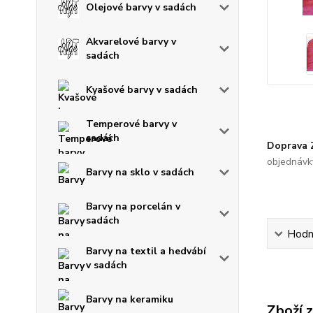
Olejové barvy v sadách
Akvarelové barvy v
sadách
Kvašové barvy v sadách
Temperové barvy v
sadách
Doprava
objednávk
Barvy na sklo v sadách
Barvy na porcelán v
sadách
Hodn
Barvy na textil a hedvábí
v sadách
Barvy na keramiku
Zboží 