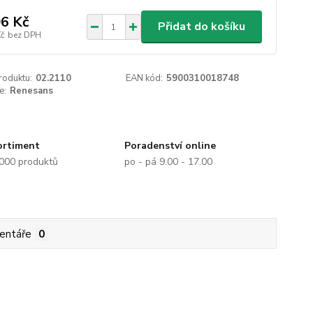
6 Kč
Přidat do košíku
Kč
bez DPH
roduktu:
02.2110
EAN kód:
5900310018748
e:
Renesans
ortiment
Poradenství online
.000 produktů
po - pá 9.00 - 17.00
entáře
0