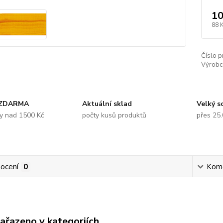
10
88 
Číslo p
Výrobc
 ZDARMA
Aktuální sklad
Velký s
y nad 1500 Kč
počty kusů produktů
přes 25
ocení
0
Kom
zařazeno v kategoriích