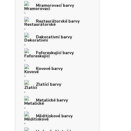
Mramorovací barvy
Restaurátorské barvy
Dekorativní barvy
Foforeskující barvy
Kovové barvy
Zlatící barvy
Metalické barvy
Měditiskové barvy