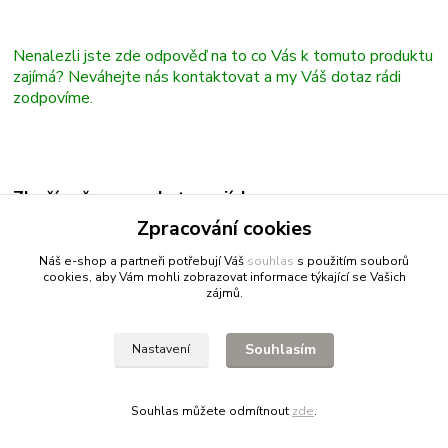
Nenalezli jste zde odpověď na to co Vás k tomuto produktu
zajímá? Neváhejte nás kontaktovat a my Váš dotaz rádi
zodpovíme.
Zboží zařazeno v kategoriích
Zpracování cookies
Terpentýny
Náš e-shop a partneři potřebují Váš
souhlas
s použitím souborů
cookies, aby Vám mohli zobrazovat informace týkající se Vašich
zájmů.
Fitnessio.cz
- vše pro fitness
Profitpsa.cz
- vše pro psy
Souhlasím
Nastavení
Bestgreen.cz
- ječmen a chlorella
Souhlas můžete odmítnout
zde
.
Vytvořeno na
Eshop-rychle.cz