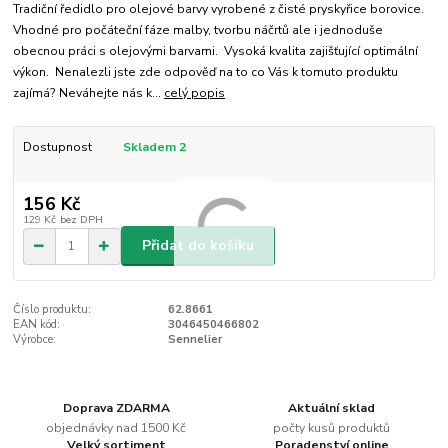
Tradiční ředidlo pro olejové barvy vyrobené z čisté pryskyřice borovice.
Vhodné pro počáteční fáze malby, tvorbu náčrtů ale i jednoduše
obecnou práci s olejovými barvami. Vysoká kvalita zajišťující optimální
výkon. Nenalezli jste zde odpověď na to co Vás k tomuto produktu
zajímá? Neváhejte nás k...
celý popis
Dostupnost
Skladem 2
156 Kč
129 Kč
bez DPH
Přidat do košíku
Číslo produktu:
62.8661
EAN kód:
3046450466802
Výrobce:
Sennelier
Doprava ZDARMA
Aktuální sklad
objednávky nad 1500 Kč
počty kusů produktů
Velký sortiment
Poradenství online