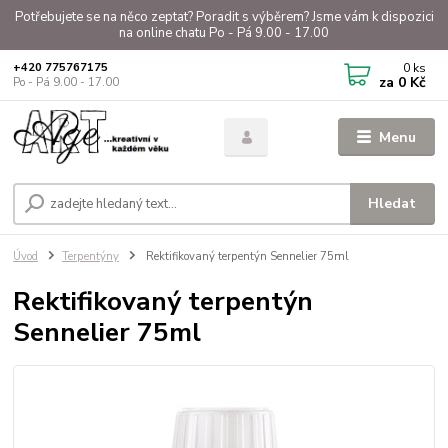
Potřebujete se na něco zeptat? Poradit s výběrem? Jsme vám k dispozici
na online chatu Po - Pá 9.00 - 17.00
0
ks
+420 775767175
za
0 Kč
Po - Pá 9.00 - 17.00
Menu
Hledat
Úvod
Terpentýny
Rektifikovaný terpentýn Sennelier 75ml
Rektifikovaný terpentýn
Sennelier 75ml