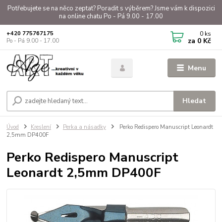
Potřebujete se na něco zeptat? Poradit s výběrem? Jsme vám k dispozici
na online chatu Po - Pá 9.00 - 17.00
0
ks
+420 775767175
za
0 Kč
Po - Pá 9.00 - 17.00
Menu
Hledat
Úvod
Kreslení
Perka a násadky
Perko Redispero Manuscript Leonardt
2,5mm DP400F
Perko Redispero Manuscript
Leonardt 2,5mm DP400F