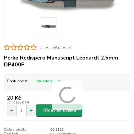
Ohodnotit produkt
Perko Redispero Manuscript Leonardt 2,5mm
DP400F
Dostupnost
Skladem > 30
20 Kč
17 Kč
bez DPH
Přidat do košíku
Číslo produktu:
00.2126