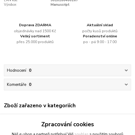
EAN kód:
5020180400167
Výrobce:
Manuscript
Doprava ZDARMA
Aktuální sklad
objednávky nad 1500 Kč
počty kusů produktů
Velký sortiment
Poradenství online
přes 25.000 produktů
po - pá 9.00 - 17.00
Hodnocení
0
Komentáře
0
Zboží zařazeno v kategoriích
Kreslení
Zpracování cookies
Perka a násadky
Náš e-shop a partneři potřebují Váš
souhlas
s použitím souborů