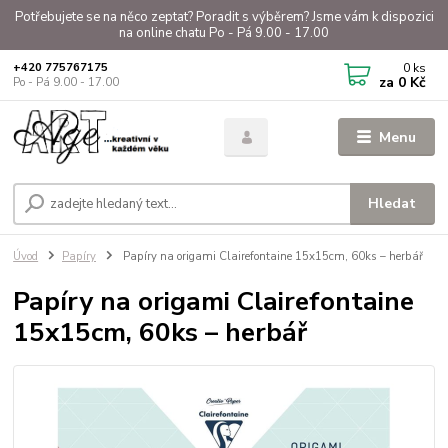
Potřebujete se na něco zeptat? Poradit s výběrem? Jsme vám k dispozici
na online chatu Po - Pá 9.00 - 17.00
0
ks
+420 775767175
za
0 Kč
Po - Pá 9.00 - 17.00
Menu
Hledat
Úvod
Papíry
Papíry na origami Clairefontaine 15x15cm, 60ks – herbář
Papíry na origami Clairefontaine
15x15cm, 60ks – herbář