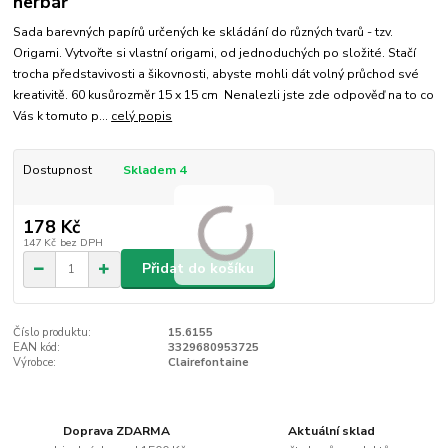
herbář
Sada barevných papírů určených ke skládání do různých tvarů - tzv.
Origami. Vytvořte si vlastní origami, od jednoduchých po složité. Stačí
trocha představivosti a šikovnosti, abyste mohli dát volný průchod své
kreativitě. 60 kusůrozměr 15 x 15 cm Nenalezli jste zde odpověď na to co
Vás k tomuto p...
celý popis
Dostupnost
Skladem 4
178 Kč
147 Kč
bez DPH
Přidat do košíku
Číslo produktu:
15.6155
EAN kód:
3329680953725
Výrobce:
Clairefontaine
Doprava ZDARMA
Aktuální sklad