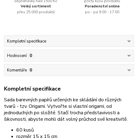
objednávky nad 1500 Kč
počty kusů produktů
Velký sortiment
Poradenství online
přes 25.000 produktů
po - pá 9.00 - 17.00
Kompletní specifikace
Hodnocení
0
Komentáře
0
Kompletní specifikace
Sada barevných papírů určených ke skládání do různých
tvarů - tzv. Origami. Vytvořte si vlastní origami, od
jednoduchých po složité. Stačí trocha představivosti a
šikovnosti, abyste mohli dát volný průchod své kreativitě.
60 kusů
rozměr 15 x 15 cm