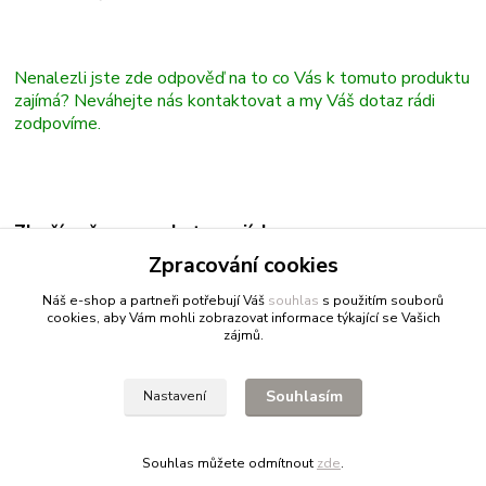
Nenalezli jste zde odpověď na to co Vás k tomuto produktu
zajímá? Neváhejte nás kontaktovat a my Váš dotaz rádi
zodpovíme.
Zboží zařazeno v kategoriích
Zpracování cookies
Papíry
Náš e-shop a partneři potřebují Váš
souhlas
s použitím souborů
cookies, aby Vám mohli zobrazovat informace týkající se Vašich
zájmů.
Fitnessio.cz
- vše pro fitness
Profitpsa.cz
- vše pro psy
Souhlasím
Nastavení
Bestgreen.cz
- ječmen a chlorella
Souhlas můžete odmítnout
zde
.
Vytvořeno na
Eshop-rychle.cz