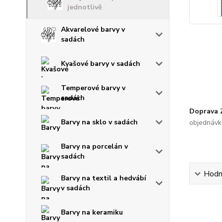
jednotlivě
Akvarelové barvy v
sadách
Kvašové barvy v sadách
Temperové barvy v
sadách
Doprava
Barvy na sklo v sadách
objednávk
Barvy na porcelán v
sadách
Hodn
Barvy na textil a hedvábí
v sadách
Barvy na keramiku