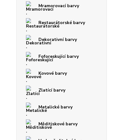
Mramorovací barvy
Restaurátorské barvy
Dekorativní barvy
Foforeskující barvy
Kovové barvy
Zlatící barvy
Metalické barvy
Měditiskové barvy