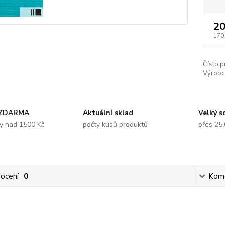
20
170
Číslo p
Výrobc
 ZDARMA
Aktuální sklad
Velký s
y nad 1500 Kč
počty kusů produktů
přes 25
ocení
0
Kom