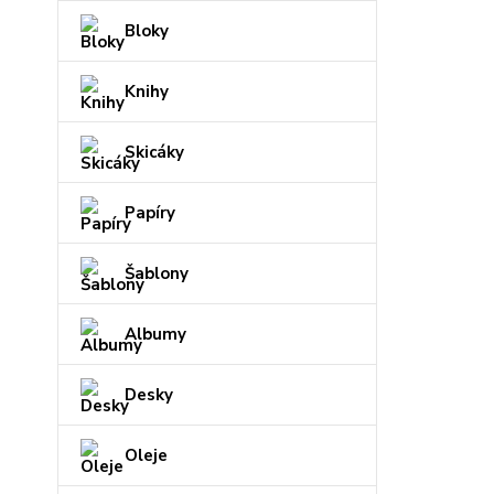
Bloky
Knihy
Skicáky
Papíry
Šablony
Albumy
Desky
Oleje