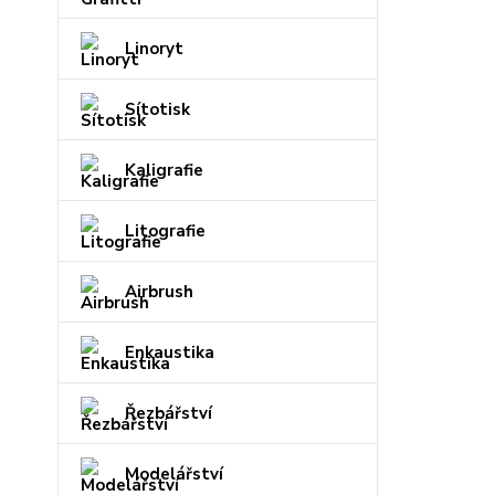
Linoryt
Sítotisk
Kaligrafie
Litografie
Airbrush
Enkaustika
Řezbářství
Modelářství