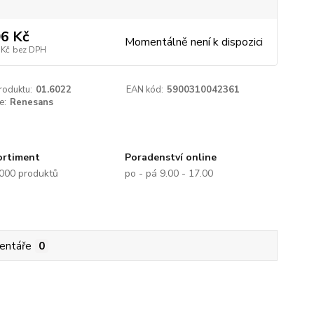
6 Kč
Momentálně není k dispozici
 Kč
bez DPH
roduktu:
01.6022
EAN kód:
5900310042361
e:
Renesans
ortiment
Poradenství online
.000 produktů
po - pá 9.00 - 17.00
entáře
0