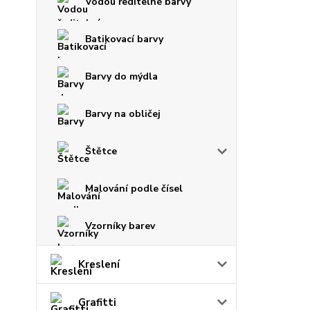
Vodou ředitelné barvy
Batikovací barvy
Barvy do mýdla
Barvy na obličej
Štětce
Malování podle čísel
Vzorníky barev
Kreslení
Grafitti