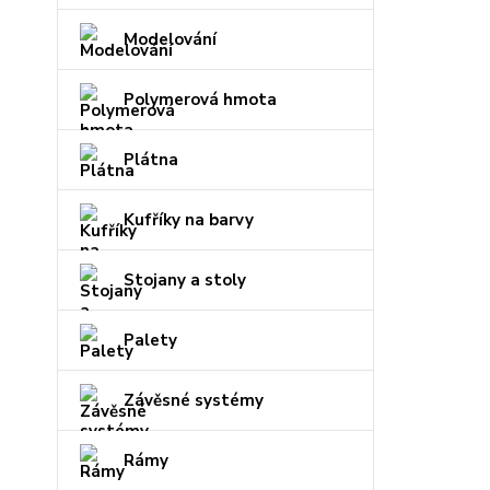
Modelování
Polymerová hmota
Plátna
Kufříky na barvy
Stojany a stoly
Palety
Závěsné systémy
Rámy