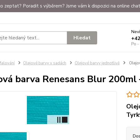
o zeptat? Poradit s výběrem? Jsme vám k dispozici na online chat
Neví
Hledat
+4
Po -
alování
Olejové barvy v sadách
Olejové barvy jednotlivě
Olejo
ová barva Renesans Blur 200ml 
Olej
Tyrk
Dos