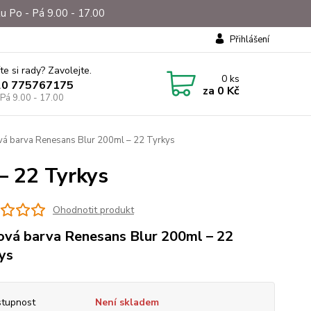
u Po - Pá 9.00 - 17.00
Přihlášení
te si rady? Zavolejte.
0
ks
20 775767175
za
0 Kč
 Pá 9.00 - 17.00
vá barva Renesans Blur 200ml – 22 Tyrkys
– 22 Tyrkys
Ohodnotit produkt
ová barva Renesans Blur 200ml – 22
ys
tupnost
Není skladem