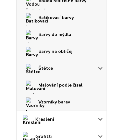
Vodou ředitelné barvy
Batikovací barvy
Barvy do mýdla
Barvy na obličej
Štětce
Malování podle čísel
Vzorníky barev
Kreslení
Grafitti