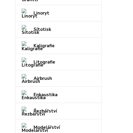
Linoryt
Sítotisk
Kaligrafie
Litografie
Airbrush
Enkaustika
Řezbářství
Modelářství