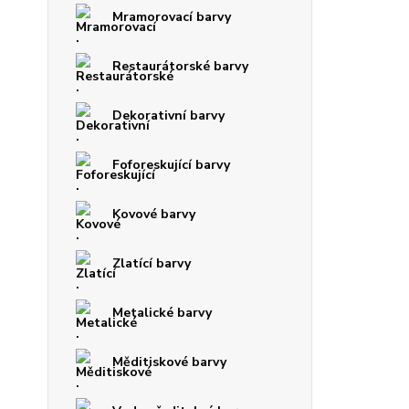
Mramorovací barvy
Restaurátorské barvy
Dekorativní barvy
Foforeskující barvy
Kovové barvy
Zlatící barvy
Metalické barvy
Měditiskové barvy