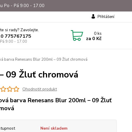
u Po - Pá 9.00 - 17.00
Přihlášení
te si rady? Zavolejte.
0
ks
20 775767175
za
0 Kč
 Pá 9.00 - 17.00
vá barva Renesans Blur 200ml – 09 Žluť chromová
– 09 Žluť chromová
Ohodnotit produkt
ová barva Renesans Blur 200ml – 09 Žluť
omová
tupnost
Není skladem