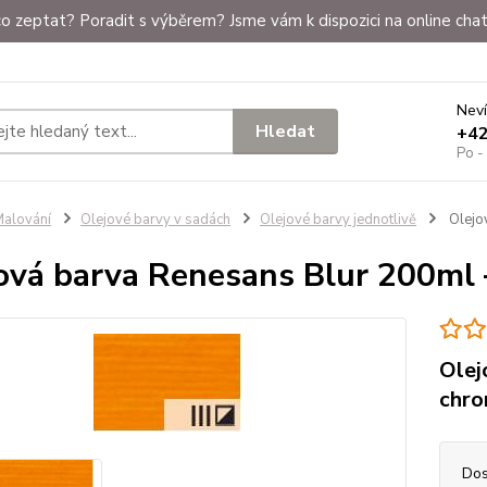
o zeptat? Poradit s výběrem? Jsme vám k dispozici na online chat
Neví
Hledat
+4
Po -
alování
Olejové barvy v sadách
Olejové barvy jednotlivě
Olejo
ová barva Renesans Blur 200ml 
Olej
chr
Dos