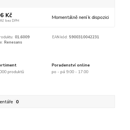
6 Kč
Momentálně není k dispozici
 Kč
bez DPH
roduktu:
01.6009
EAN kód:
5900310042231
e:
Renesans
ortiment
Poradenství online
.000 produktů
po - pá 9.00 - 17.00
entáře
0