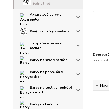
jednotlivě
Akvarelové barvy v
sadách
Kvašové barvy v sadách
Temperové barvy v
sadách
Doprava
Barvy na sklo v sadách
objednávk
Barvy na porcelán v
sadách
Hodn
Barvy na textil a hedvábí
v sadách
Barvy na keramiku