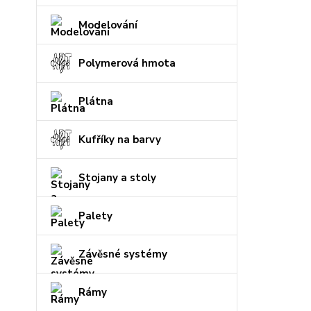
Modelování
Polymerová hmota
Plátna
Kufříky na barvy
Stojany a stoly
Palety
Závěsné systémy
Rámy