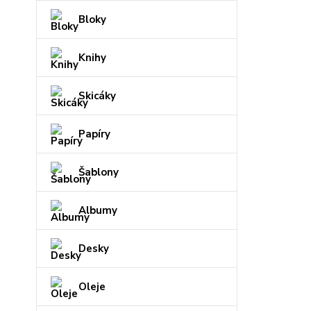
Bloky
Knihy
Skicáky
Papíry
Šablony
Albumy
Desky
Oleje