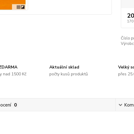
20
170
Číslo p
Výrobc
 ZDARMA
Aktuální sklad
Velký s
y nad 1500 Kč
počty kusů produktů
přes 25
ocení
0
Kom