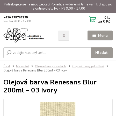
Potřebujete se na něco zeptat? Poradit s výběrem? Jsme vám k dispozici
na online chatu Po - Pá 9.00 - 17.00
0
ks
+420 775767175
za
0 Kč
Po - Pá 9.00 - 17.00
Menu
Hledat
Úvod
Malování
Olejové barvy v sadách
Olejové barvy jednotlivě
Olejová barva Renesans Blur 200ml – 03 Ivory
Olejová barva Renesans Blur
200ml – 03 Ivory