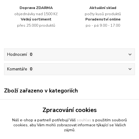
Doprava ZDARMA
Aktuální sklad
objednávky nad 1500 Kč
počty kusů produktů
Velký sortiment
Poradenství online
přes 25.000 produktů
po - pá 9.00 - 17.00
Hodnocení
0
Komentáře
0
Zboží zařazeno v kategoriích
Renesans
Zpracování cookies
Olejové barvy jednotlivě
Náš e-shop a partneři potřebují Váš
souhlas
s použitím souborů
cookies, aby Vám mohli zobrazovat informace týkající se Vašich
zájmů.