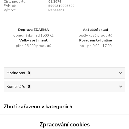
Číslo produktu:
01.2074
EAN kód:
5900310005809
Výrobce:
Renesans
Doprava ZDARMA
Aktuální sklad
objednávky nad 1500 Kč
počty kusů produktů
Velký sortiment
Poradenství online
přes 25.000 produktů
po - pá 9.00 - 17.00
Hodnocení
0
Komentáře
0
Zboží zařazeno v kategoriích
Renesans
Zpracování cookies
Olejové barvy jednotlivě