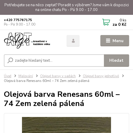
Potřebujete se na něco zeptat? Poradit s výběrem? Jsme vám k dispozici
na online chatu Po - Pá 9.00 - 17.00
0
ks
+420 775767175
za
0 Kč
Po - Pá 9.00 - 17.00
Menu
Hledat
Úvod
Malování
Olejové barvy v sadách
Olejové barvy jednotlivě
Olejová barva Renesans 60ml – 74 Zem zelená pálená
Olejová barva Renesans 60ml –
74 Zem zelená pálená