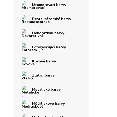
Mramorovací barvy
Restaurátorské barvy
Dekorativní barvy
Foforeskující barvy
Kovové barvy
Zlatící barvy
Metalické barvy
Měditiskové barvy