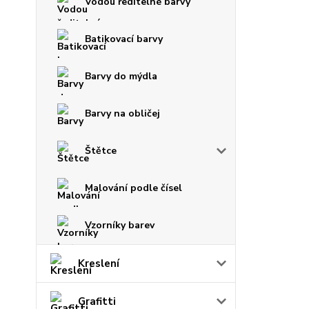
Vodou ředitelné barvy
Batikovací barvy
Barvy do mýdla
Barvy na obličej
Štětce
Malování podle čísel
Vzorníky barev
Kreslení
Grafitti