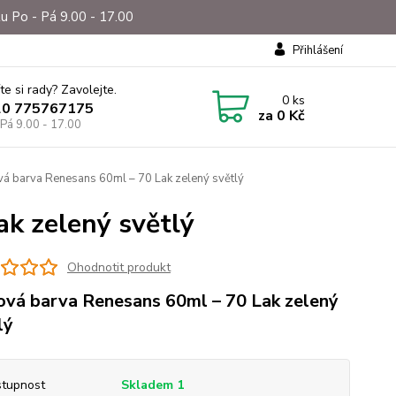
u Po - Pá 9.00 - 17.00
Přihlášení
te si rady? Zavolejte.
0
ks
20 775767175
za
0 Kč
 Pá 9.00 - 17.00
á barva Renesans 60ml – 70 Lak zelený světlý
k zelený světlý
Ohodnotit produkt
ová barva Renesans 60ml – 70 Lak zelený
lý
tupnost
Skladem 1