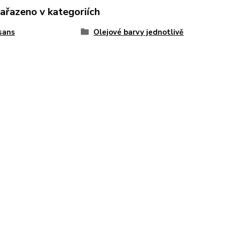
zařazeno v kategoriích
sans
Olejové barvy jednotlivě