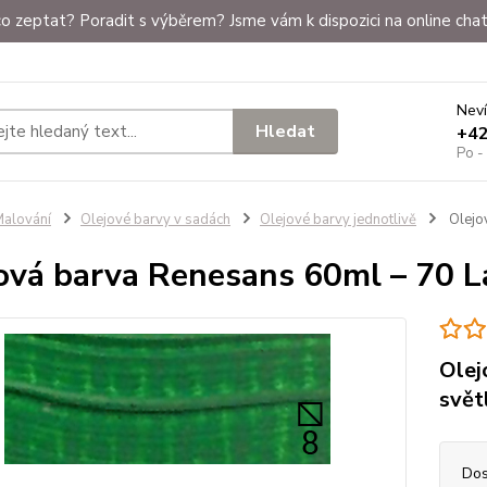
o zeptat? Poradit s výběrem? Jsme vám k dispozici na online chat
Neví
Hledat
+4
Po -
alování
Olejové barvy v sadách
Olejové barvy jednotlivě
Olejov
ová barva Renesans 60ml – 70 La
Olej
svět
Dos