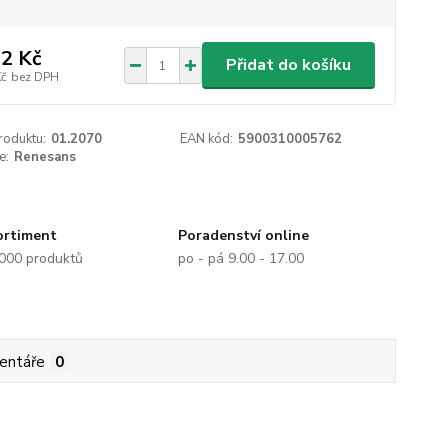
2 Kč
Přidat do košíku
Kč
bez DPH
roduktu:
01.2070
EAN kód:
5900310005762
e:
Renesans
ortiment
Poradenství online
.000 produktů
po - pá 9.00 - 17.00
entáře
0