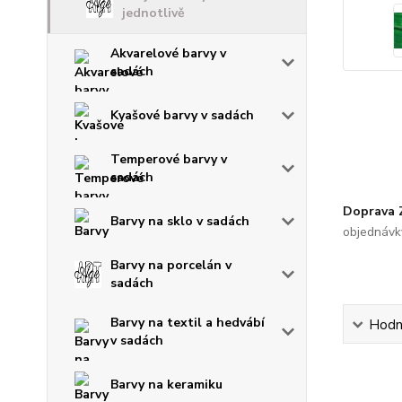
jednotlivě
Akvarelové barvy v
sadách
Kvašové barvy v sadách
Temperové barvy v
sadách
Doprava
Barvy na sklo v sadách
objednávk
Barvy na porcelán v
sadách
Barvy na textil a hedvábí
Hodn
v sadách
Barvy na keramiku