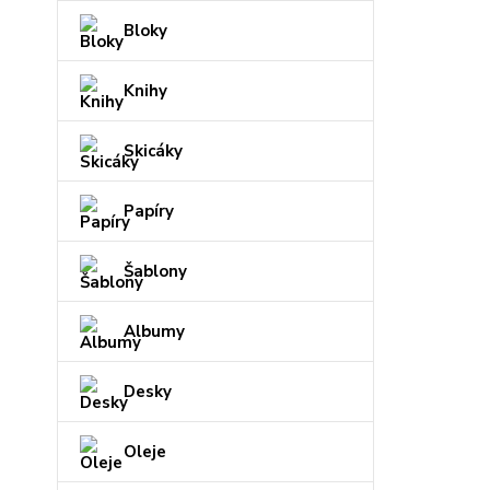
Bloky
Knihy
Skicáky
Papíry
Šablony
Albumy
Desky
Oleje