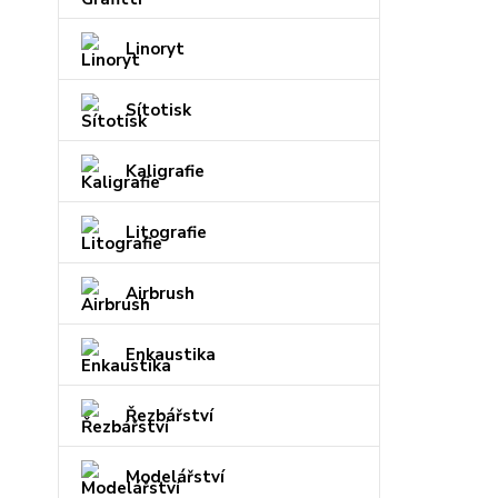
Linoryt
Sítotisk
Kaligrafie
Litografie
Airbrush
Enkaustika
Řezbářství
Modelářství