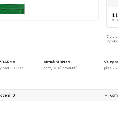
11
93 
Číslo p
Výrobc
 ZDARMA
Aktuální sklad
Velký s
y nad 1500 Kč
počty kusů produktů
přes 25
ocení
0
Kom