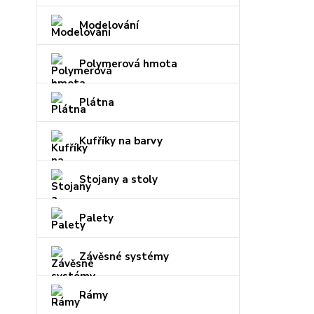
Modelování
Polymerová hmota
Plátna
Kufříky na barvy
Stojany a stoly
Palety
Závěsné systémy
Rámy