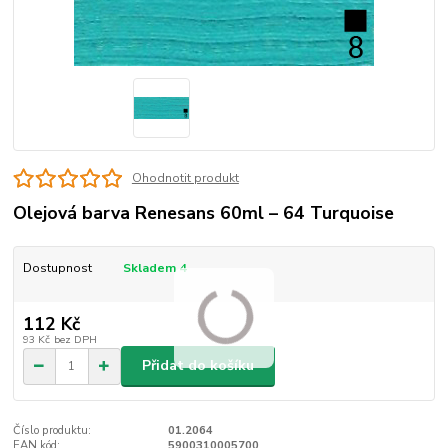
Ohodnotit produkt
Olejová barva Renesans 60ml – 64 Turquoise
Dostupnost
Skladem 4
112 Kč
93 Kč
bez DPH
Přidat do košíku
Číslo produktu:
01.2064
EAN kód:
5900310005700