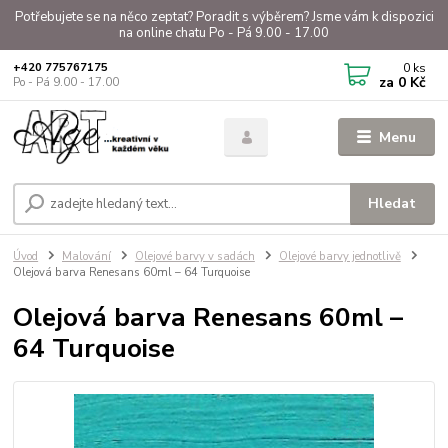
Potřebujete se na něco zeptat? Poradit s výběrem? Jsme vám k dispozici
na online chatu Po - Pá 9.00 - 17.00
0
ks
+420 775767175
za
0 Kč
Po - Pá 9.00 - 17.00
Menu
Hledat
Úvod
Malování
Olejové barvy v sadách
Olejové barvy jednotlivě
Olejová barva Renesans 60ml – 64 Turquoise
Olejová barva Renesans 60ml –
64 Turquoise