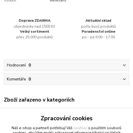
Výrobce:
Renesans
Doprava ZDARMA
Aktuální sklad
objednávky nad 1500 Kč
počty kusů produktů
Velký sortiment
Poradenství online
přes 25.000 produktů
po - pá 9.00 - 17.00
Hodnocení
0
Komentáře
0
Zboží zařazeno v kategoriích
Renesans
Zpracování cookies
Olejové barvy jednotlivě
Náš e-shop a partneři potřebují Váš
souhlas
s použitím souborů
cookies, aby Vám mohli zobrazovat informace týkající se Vašich