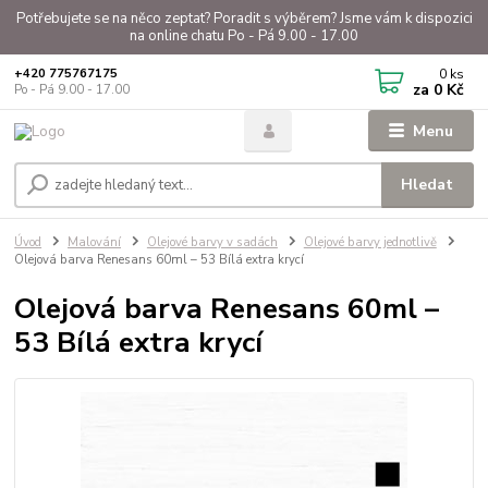
Potřebujete se na něco zeptat? Poradit s výběrem? Jsme vám k dispozici
na online chatu Po - Pá 9.00 - 17.00
0
ks
+420 775767175
za
0 Kč
Po - Pá 9.00 - 17.00
Menu
Hledat
Úvod
Malování
Olejové barvy v sadách
Olejové barvy jednotlivě
Olejová barva Renesans 60ml – 53 Bílá extra krycí
Olejová barva Renesans 60ml –
53 Bílá extra krycí