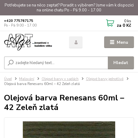
Potřebujete se na něco zeptat? Poradit s výběrem? Jsme vám k dispozici
na online chatu Po - Pá 9.00 - 17.00
0
ks
+420 775767175
za
0 Kč
Po - Pá 9.00 - 17.00
Menu
Hledat
Úvod
Malování
Olejové barvy v sadách
Olejové barvy jednotlivě
Olejová barva Renesans 60ml – 42 Zeleň zlatá
Olejová barva Renesans 60ml –
42 Zeleň zlatá