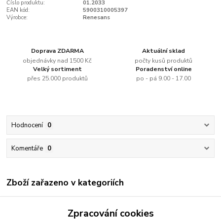
Číslo produktu:
01.2033
EAN kód:
5900310005397
Výrobce:
Renesans
Doprava ZDARMA
Aktuální sklad
objednávky nad 1500 Kč
počty kusů produktů
Velký sortiment
Poradenství online
přes 25.000 produktů
po - pá 9.00 - 17.00
Hodnocení
0
Komentáře
0
Zboží zařazeno v kategoriích
Renesans
Zpracování cookies
Olejové barvy jednotlivě