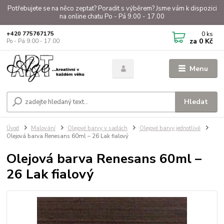
Potřebujete se na něco zeptat? Poradit s výběrem? Jsme vám k dispozici
na online chatu Po - Pá 9.00 - 17.00
0
ks
+420 775767175
za
0 Kč
Po - Pá 9.00 - 17.00
Menu
Hledat
Úvod
Malování
Olejové barvy v sadách
Olejové barvy jednotlivě
Olejová barva Renesans 60ml – 26 Lak fialový
Olejová barva Renesans 60ml –
26 Lak fialový