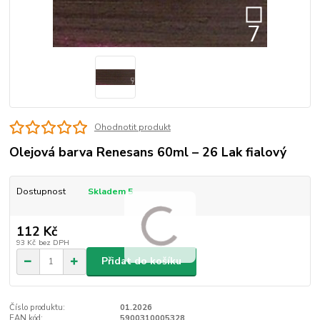
Ohodnotit produkt
Olejová barva Renesans 60ml – 26 Lak fialový
Dostupnost
Skladem 5
112 Kč
93 Kč
bez DPH
Přidat do košíku
Číslo produktu:
01.2026
EAN kód:
5900310005328