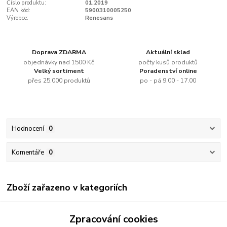
Číslo produktu:
01.2019
EAN kód:
5900310005250
Výrobce:
Renesans
Doprava ZDARMA
Aktuální sklad
objednávky nad 1500 Kč
počty kusů produktů
Velký sortiment
Poradenství online
přes 25.000 produktů
po - pá 9.00 - 17.00
Hodnocení
0
Komentáře
0
Zboží zařazeno v kategoriích
Renesans
Zpracování cookies
Olejové barvy jednotlivě