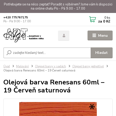
Potřebujete se na něco zeptat? Poradit s výběrem? Jsme vám k dispozici
na online chatu Po - Pá 9.00 - 17.00
0
ks
+420 775767175
za
0 Kč
Po - Pá 9.00 - 17.00
Menu
Hledat
Úvod
Malování
Olejové barvy v sadách
Olejové barvy jednotlivě
Olejová barva Renesans 60ml – 19 Červeň saturnová
Olejová barva Renesans 60ml –
19 Červeň saturnová