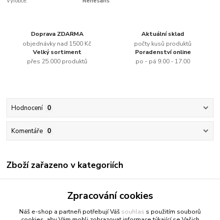
Výrobce:
Renesans
Doprava ZDARMA
Aktuální sklad
objednávky nad 1500 Kč
počty kusů produktů
Velký sortiment
Poradenství online
přes 25.000 produktů
po - pá 9.00 - 17.00
Hodnocení
0
Komentáře
0
Zboží zařazeno v kategoriích
Renesans
Zpracování cookies
Olejové barvy jednotlivě
Náš e-shop a partneři potřebují Váš
souhlas
s použitím souborů
cookies, aby Vám mohli zobrazovat informace týkající se Vašich