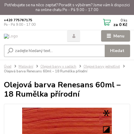
Potřebujete se na něco zeptat? Poradit s výběrem? Jsme vám k dispozici
na online chatu Po - Pá 9.00 - 17.00
0
ks
+420 775767175
za
0 Kč
Po - Pá 9.00 - 17.00
Menu
Hledat
Úvod
Malování
Olejové barvy v sadách
Olejové barvy jednotlivě
Olejová barva Renesans 60ml – 18 Rumělka přírodní
Olejová barva Renesans 60ml –
18 Rumělka přírodní