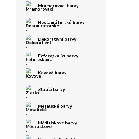
Mramorovací barvy
Restaurátorské barvy
Dekorativní barvy
Foforeskující barvy
Kovové barvy
Zlatící barvy
Metalické barvy
Měditiskové barvy