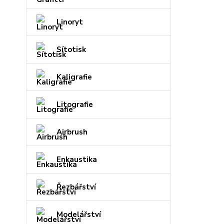
Linoryt
Sítotisk
Kaligrafie
Litografie
Airbrush
Enkaustika
Řezbářství
Modelářství