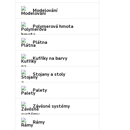
Modelování
Polymerová hmota
Plátna
Kufříky na barvy
Stojany a stoly
Palety
Závěsné systémy
Rámy