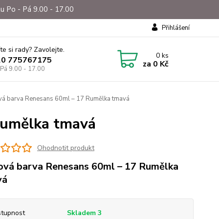
u Po - Pá 9.00 - 17.00
Přihlášení
te si rady? Zavolejte.
0
ks
20 775767175
za
0 Kč
 Pá 9.00 - 17.00
vá barva Renesans 60ml – 17 Rumělka tmavá
Rumělka tmavá
Ohodnotit produkt
ová barva Renesans 60ml – 17 Rumělka
vá
tupnost
Skladem 3