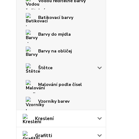
Vodou ředitelné barvy
Batikovací barvy
Barvy do mýdla
Barvy na obličej
Štětce
Malování podle čísel
Vzorníky barev
Kreslení
Grafitti