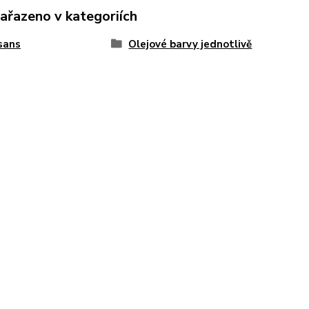
zařazeno v kategoriích
sans
Olejové barvy jednotlivě