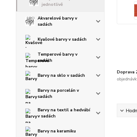
jednotlivě
Akvarelové barvy v
sadách
Kvašové barvy v sadách
Temperové barvy v
sadách
Doprava
Barvy na sklo v sadách
objednávk
Barvy na porcelán v
sadách
Barvy na textil a hedvábí
Hodn
v sadách
Barvy na keramiku