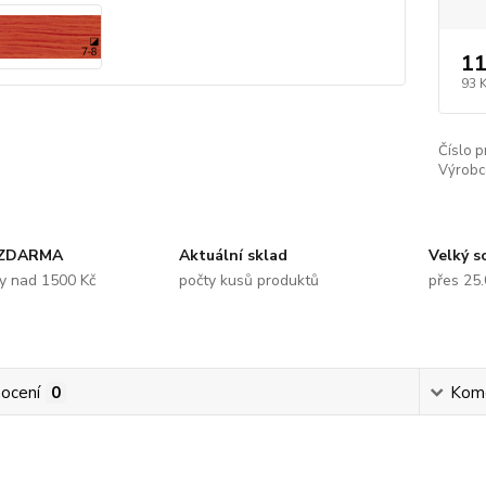
11
93 
Číslo p
Výrobc
 ZDARMA
Aktuální sklad
Velký s
y nad 1500 Kč
počty kusů produktů
přes 25
ocení
0
Kom