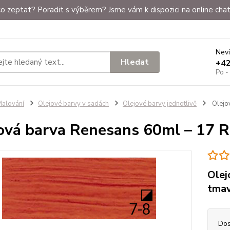
o zeptat? Poradit s výběrem? Jsme vám k dispozici na online chat
Neví
Hledat
+4
Po -
alování
Olejové barvy v sadách
Olejové barvy jednotlivě
Olejo
ová barva Renesans 60ml – 17 
Olej
tma
Dos