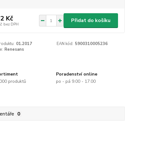
2 Kč
Přidat do košíku
Kč
bez DPH
roduktu:
01.2017
EAN kód:
5900310005236
e:
Renesans
ortiment
Poradenství online
.000 produktů
po - pá 9.00 - 17.00
entáře
0