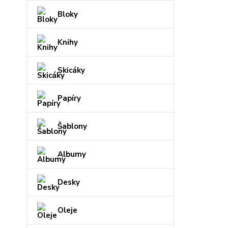
Bloky
Knihy
Skicáky
Papíry
Šablony
Albumy
Desky
Oleje