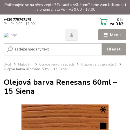
Potřebujete se na něco zeptat? Poradit s výběrem? Jsme vám k dispozici
na online chatu Po - Pá 9.00 - 17.00
0
ks
+420 775767175
za
0 Kč
Po - Pá 9.00 - 17.00
Menu
Hledat
Úvod
Malování
Olejové barvy v sadách
Olejové barvy jednotlivě
Olejová barva Renesans 60ml – 15 Siena
Olejová barva Renesans 60ml –
15 Siena