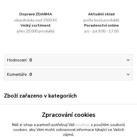
Doprava ZDARMA
Aktuální sklad
objednávky nad 1500 Kč
počty kusů produktů
Velký sortiment
Poradenství online
přes 25.000 produktů
po - pá 9.00 - 17.00
Hodnocení
0
Komentáře
0
Zboží zařazeno v kategoriích
Renesans
Zpracování cookies
Olejové barvy jednotlivě
Náš e-shop a partneři potřebují Váš
souhlas
s použitím souborů
cookies, aby Vám mohli zobrazovat informace týkající se Vašich
zájmů.