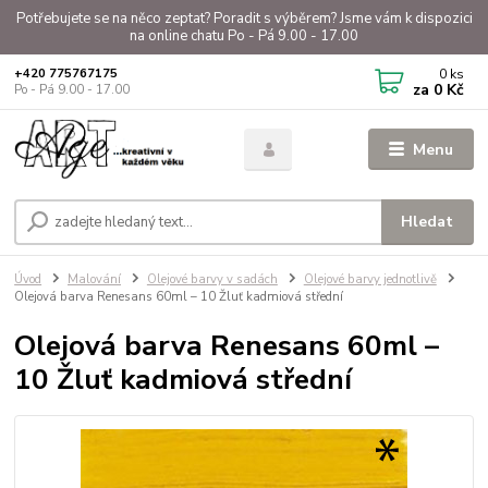
Potřebujete se na něco zeptat? Poradit s výběrem? Jsme vám k dispozici
na online chatu Po - Pá 9.00 - 17.00
0
ks
+420 775767175
za
0 Kč
Po - Pá 9.00 - 17.00
Menu
Hledat
Úvod
Malování
Olejové barvy v sadách
Olejové barvy jednotlivě
Olejová barva Renesans 60ml – 10 Žluť kadmiová střední
Olejová barva Renesans 60ml –
10 Žluť kadmiová střední