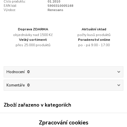
Číslo produktu:
01.2010
EAN kód:
5900310005168
Výrobce:
Renesans
Doprava ZDARMA
Aktuální sklad
objednávky nad 1500 Kč
počty kusů produktů
Velký sortiment
Poradenství online
přes 25.000 produktů
po - pá 9.00 - 17.00
Hodnocení
0
Komentáře
0
Zboží zařazeno v kategoriích
Renesans
Zpracování cookies
Olejové barvy jednotlivě