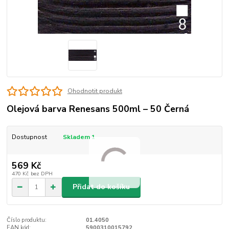
Ohodnotit produkt
Olejová barva Renesans 500ml – 50 Černá
Dostupnost
Skladem 1
569 Kč
470 Kč
bez DPH
Přidat do košíku
Číslo produktu:
01.4050
EAN kód:
5900310015792