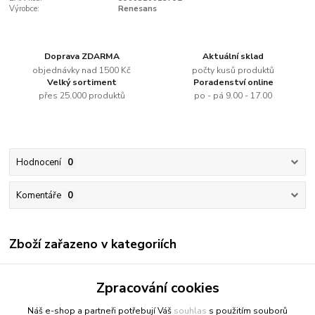
Výrobce:
Renesans
Doprava ZDARMA
Aktuální sklad
objednávky nad 1500 Kč
počty kusů produktů
Velký sortiment
Poradenství online
přes 25.000 produktů
po - pá 9.00 - 17.00
Hodnocení
0
Komentáře
0
Zboží zařazeno v kategoriích
Renesans
Zpracování cookies
Olejové barvy jednotlivě
Náš e-shop a partneři potřebují Váš
souhlas
s použitím souborů