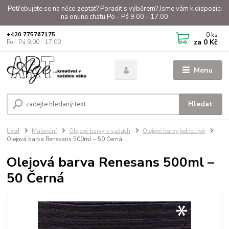
Potřebujete se na něco zeptat? Poradit s výběrem? Jsme vám k dispozici
na online chatu Po - Pá 9.00 - 17.00
0
ks
+420 775767175
za
0 Kč
Po - Pá 9.00 - 17.00
Menu
Hledat
Úvod
Malování
Olejové barvy v sadách
Olejové barvy jednotlivě
Olejová barva Renesans 500ml – 50 Černá
Olejová barva Renesans 500ml –
50 Černá